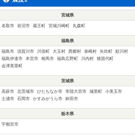
宮城県
名取市
岩沼市
蔵王町
宮城川崎町
丸森町
福島県
福島市
須賀川市
川俣町
大玉村
西郷村
泉崎村
矢吹町
鮫川村
福島伊達市
本宮市
相馬市
福島広野町
川内村
猪苗代町
会津美里町
茨城県
高萩市
北茨城市
ひたちなか市
常陸大宮市
城里町
小美玉市
土浦市
石岡市
かすみがうら市
鉾田市
栃木県
宇都宮市