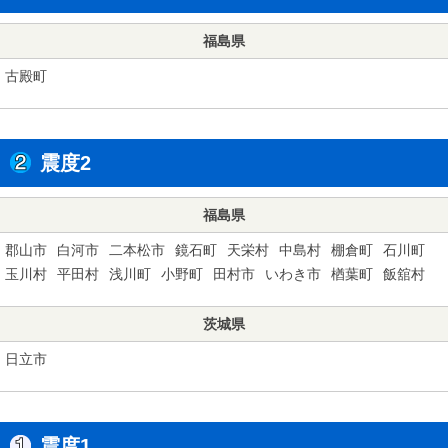
福島県
古殿町
震度2
福島県
郡山市
白河市
二本松市
鏡石町
天栄村
中島村
棚倉町
石川町
玉川村
平田村
浅川町
小野町
田村市
いわき市
楢葉町
飯舘村
茨城県
日立市
震度1