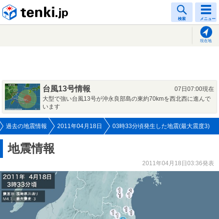
tenki.jp
検索
メニュー
現在地
台風13号情報
07日07:00現在
大型で強い台風13号が沖永良部島の東約70kmを西北西に進んで
います
過去の地震情報
2011年04月18日
03時33分頃発生した地震(最大震度3)
地震情報
2011年04月18日03:36発表