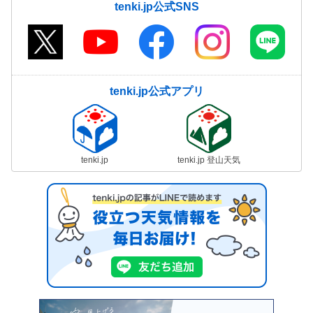
tenki.jp公式SNS
tenki.jp公式アプリ
tenki.jp
tenki.jp 登山天気