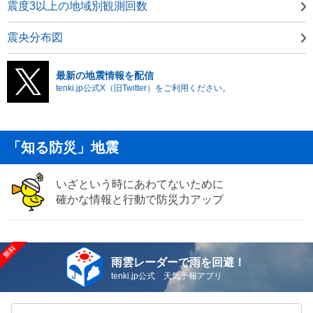
震度3以上の地域別観測回数
震央分布図
最新の地震情報を配信
tenki.jp公式X（旧Twitter）をご利用ください。
「知る防災」地震
いざという時にあわてないために
確かな情報と行動で防災力アップ
雨雲レーダーで雨を回避！
tenki.jp公式 天気予報アプリ