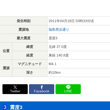
発生時刻
2011年04月18日 03時33分頃
震源地
福島県浜通り
最大震度
震度3
緯度
北緯 37.0度
位置
経度
東経 140.8度
マグニチュード
M4.1
震源
深さ
約10km
Twitter
Facebook
LINE
震度3