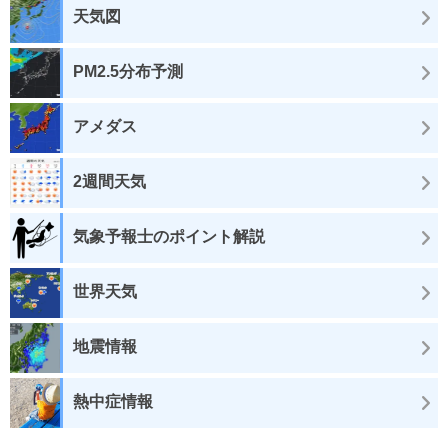
天気図
PM2.5分布予測
アメダス
2週間天気
気象予報士のポイント解説
世界天気
地震情報
熱中症情報