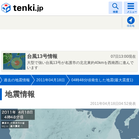
tenki.jp
検索
メニュー
現在地
台風13号情報
07日13:00現在
大型で強い台風13号が名護市の北北東約40kmを西南西に進んで
います
過去の地震情報
2011年04月18日
04時48分頃発生した地震(最大震度1)
地震情報
2011年04月18日04:52発表