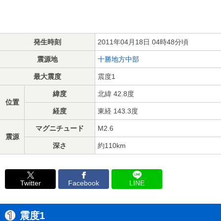
発生時刻
2011年04月18日 04時48分頃
震源地
十勝地方中部
最大震度
震度1
緯度
北緯 42.8度
位置
経度
東経 143.3度
マグニチュード
M2.6
震源
深さ
約110km
Twitter
Facebook
LINE
震度1