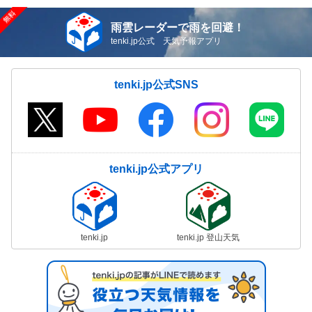
雨雲レーダーで雨を回避！
tenki.jp公式 天気予報アプリ
tenki.jp公式SNS
tenki.jp公式アプリ
tenki.jp
tenki.jp 登山天気