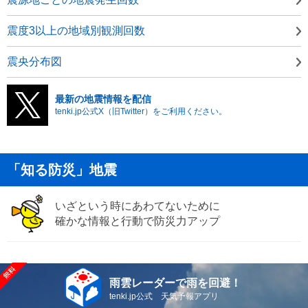
震度3以上の地域別観測回数
震央分布図
最新の地震情報を配信
tenki.jp公式X（旧Twitter）をご利用ください。
「知る防災」地震
いざという時にあわてないために
確かな情報と行動で防災力アップ
雨雲レーダーで雨を回避！
tenki.jp公式 天気予報アプリ