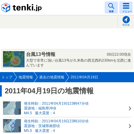
tenki.jp
検索
メニュー
現在地
台風13号情報
08日22:00現在
大型で非常に強い台風13号が久米島の西北西約230kmを北西に進
んでいます
トップ
地震情報
過去の地震情報
2011年04月19日
2011年04月19日の地震情報
発生時刻：2011年04月19日23時47分頃
震源地：福島県沖頃
M4.5
最大震度：4
発生時刻：2011年04月19日23時10分頃
震源地：茨城県南部頃
M5.0
最大震度：4