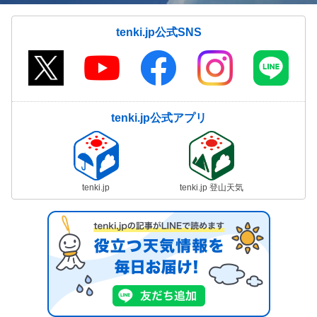
tenki.jp公式SNS
tenki.jp公式アプリ
tenki.jp
tenki.jp 登山天気