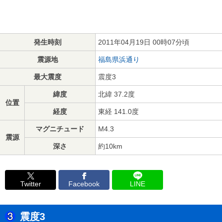
発生時刻
2011年04月19日 00時07分頃
震源地
福島県浜通り
最大震度
震度3
緯度
北緯 37.2度
位置
経度
東経 141.0度
マグニチュード
M4.3
震源
深さ
約10km
Twitter
Facebook
LINE
震度3