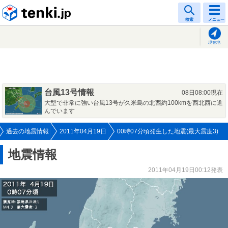
tenki.jp
検索
メニュー
現在地
台風13号情報
08日08:00現在
大型で非常に強い台風13号が久米島の北西約100kmを西北西に進
んでいます
過去の地震情報
2011年04月19日
00時07分頃発生した地震(最大震度3)
地震情報
2011年04月19日00:12発表