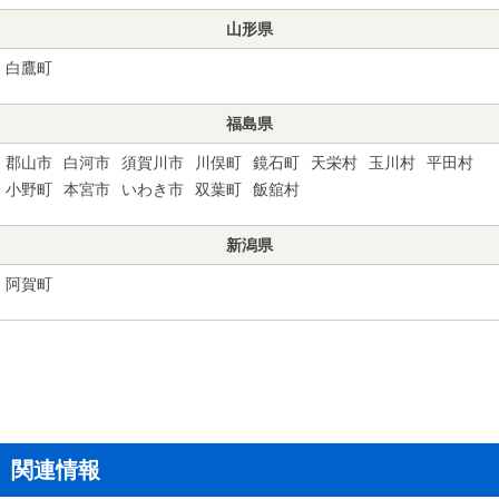
山形県
白鷹町
福島県
郡山市
白河市
須賀川市
川俣町
鏡石町
天栄村
玉川村
平田村
小野町
本宮市
いわき市
双葉町
飯舘村
新潟県
阿賀町
関連情報