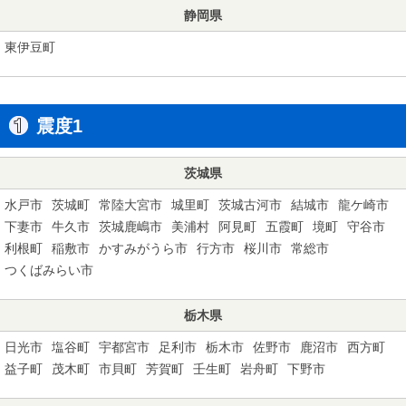
静岡県
東伊豆町
震度1
茨城県
水戸市
茨城町
常陸大宮市
城里町
茨城古河市
結城市
龍ケ崎市
下妻市
牛久市
茨城鹿嶋市
美浦村
阿見町
五霞町
境町
守谷市
利根町
稲敷市
かすみがうら市
行方市
桜川市
常総市
つくばみらい市
栃木県
日光市
塩谷町
宇都宮市
足利市
栃木市
佐野市
鹿沼市
西方町
益子町
茂木町
市貝町
芳賀町
壬生町
岩舟町
下野市