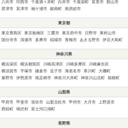
八街市
印西市
千葉酒々井町
白井市
千葉栄町
富里市
館山市
君津市
富津市
袖ケ浦市
鋸南町
南房総市
東京都
東京豊島区
東京板橋区
三鷹市
東京府中市
日野市
東村山市
国分寺市
清瀬市
多摩市
稲城市
青梅市
あきる野市
伊豆大島町
神奈川県
横浜栄区
横浜都筑区
川崎高津区
川崎多摩区
川崎麻生区
横須賀市
平塚市
鎌倉市
逗子市
海老名市
寒川町
大磯町
秦野市
伊勢原市
南足柄市
神奈川大井町
神奈川山北町
箱根町
山梨県
甲府市
甲斐市
笛吹市
山梨北杜市
甲州市
大月市
上野原市
西桂町
鳴沢村
富士河口湖町
長野県