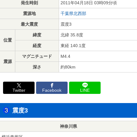
発生時刻
2011年04月18日 03時09分頃
震源地
千葉県北西部
最大震度
震度3
緯度
北緯 35.8度
位置
経度
東経 140.1度
マグニチュード
M4.4
震源
深さ
約80km
Twitter
Facebook
LINE
震度3
神奈川県
横浜青葉区