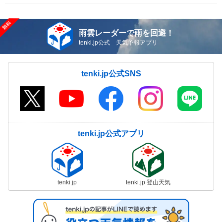
雨雲レーダーで雨を回避！
tenki.jp公式 天気予報アプリ
tenki.jp公式SNS
tenki.jp公式アプリ
tenki.jp
tenki.jp 登山天気