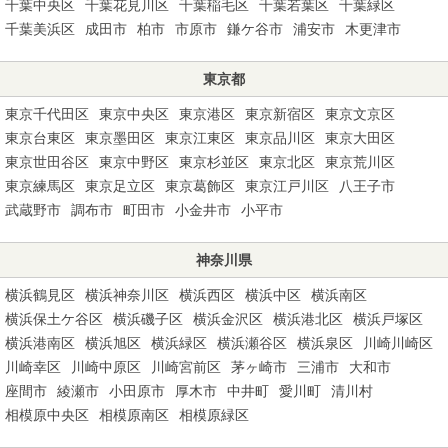
千葉中央区
千葉花見川区
千葉稲毛区
千葉若葉区
千葉緑区
千葉美浜区
成田市
柏市
市原市
鎌ケ谷市
浦安市
木更津市
東京都
東京千代田区
東京中央区
東京港区
東京新宿区
東京文京区
東京台東区
東京墨田区
東京江東区
東京品川区
東京大田区
東京世田谷区
東京中野区
東京杉並区
東京北区
東京荒川区
東京練馬区
東京足立区
東京葛飾区
東京江戸川区
八王子市
武蔵野市
調布市
町田市
小金井市
小平市
神奈川県
横浜鶴見区
横浜神奈川区
横浜西区
横浜中区
横浜南区
横浜保土ケ谷区
横浜磯子区
横浜金沢区
横浜港北区
横浜戸塚区
横浜港南区
横浜旭区
横浜緑区
横浜瀬谷区
横浜泉区
川崎川崎区
川崎幸区
川崎中原区
川崎宮前区
茅ヶ崎市
三浦市
大和市
座間市
綾瀬市
小田原市
厚木市
中井町
愛川町
清川村
相模原中央区
相模原南区
相模原緑区