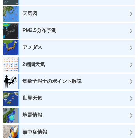
天気図
PM2.5分布予測
アメダス
2週間天気
気象予報士のポイント解説
世界天気
地震情報
熱中症情報