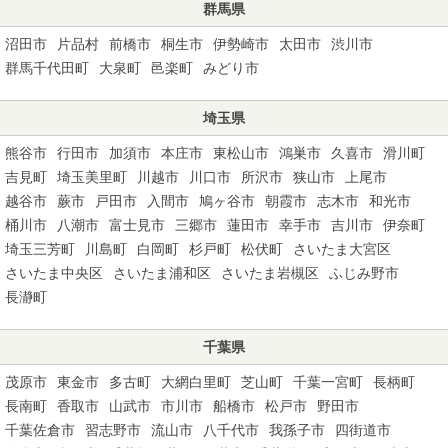
群馬県
沼田市
片品村
前橋市
桐生市
伊勢崎市
太田市
渋川市
群馬千代田町
大泉町
邑楽町
みどり市
埼玉県
熊谷市
行田市
加須市
本庄市
東松山市
鴻巣市
久喜市
滑川町
吉見町
埼玉美里町
川越市
川口市
所沢市
狭山市
上尾市
越谷市
蕨市
戸田市
入間市
鳩ヶ谷市
朝霞市
志木市
和光市
桶川市
八潮市
富士見市
三郷市
蓮田市
幸手市
吉川市
伊奈町
埼玉三芳町
川島町
白岡町
杉戸町
松伏町
さいたま大宮区
さいたま中央区
さいたま浦和区
さいたま岩槻区
ふじみ野市
長瀞町
千葉県
茂原市
東金市
多古町
大網白里町
芝山町
千葉一宮町
長柄町
長南町
香取市
山武市
市川市
船橋市
松戸市
野田市
千葉佐倉市
習志野市
流山市
八千代市
我孫子市
四街道市