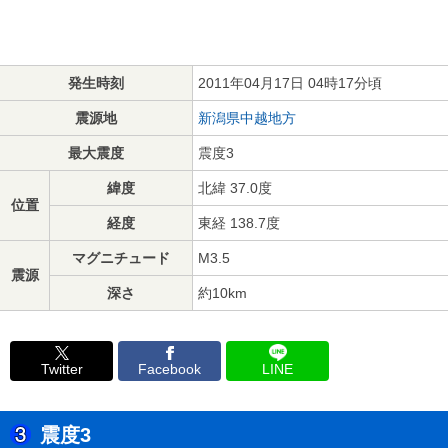
発生時刻
2011年04月17日 04時17分頃
震源地
新潟県中越地方
最大震度
震度3
緯度
北緯 37.0度
位置
経度
東経 138.7度
マグニチュード
M3.5
震源
深さ
約10km
Twitter
Facebook
LINE
震度3