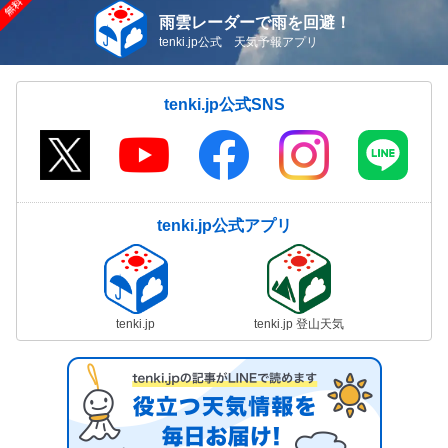
雨雲レーダーで雨を回避！
tenki.jp公式 天気予報アプリ
tenki.jp公式SNS
tenki.jp公式アプリ
tenki.jp
tenki.jp 登山天気