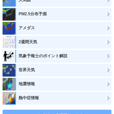
PM2.5分布予測
アメダス
2週間天気
気象予報士のポイント解説
世界天気
地震情報
熱中症情報