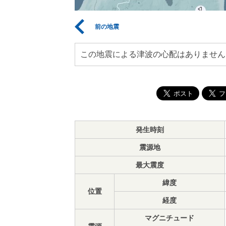
前の地震
この地震による津波の心配はありません
発生時刻
震源地
最大震度
緯度
位置
経度
マグニチュード