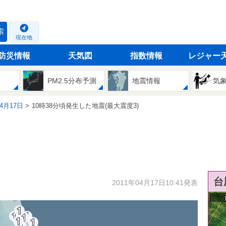
索
現在地
防災情報
天気図
指数情報
レジャー
PM2.5分布予測
地震情報
気
04月17日
10時38分頃発生した地震(最大震度3)
台
2011年04月17日10:41発表