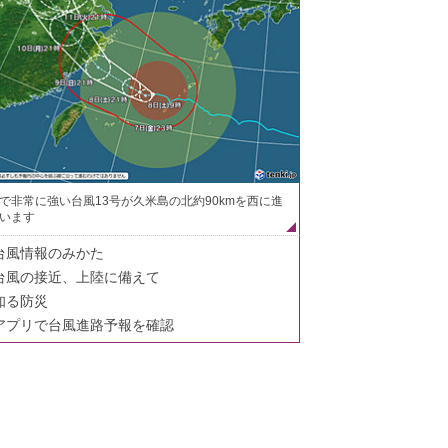
で非常に強い台風13号が久米島の北約90kmを西に進
います
台風情報のみかた
台風の接近、上陸に備えて
知る防災
アプリで台風進路予報を確認