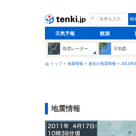
tenki.jp
検
天気予報
観測
雨雲レーダー
天気図
トップ
地震情報
過去の地震情報
2011年
地震情報