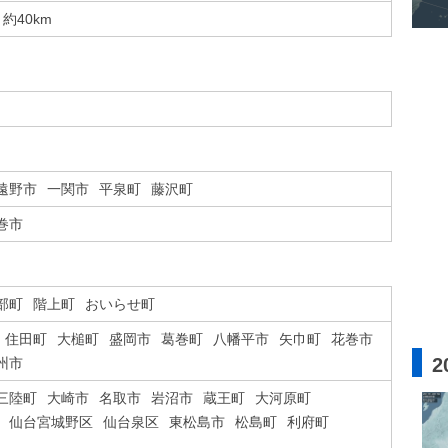
約40km
遠野市
一関市
平泉町
藤沢町
巻市
部町
階上町
おいらせ町
住田町
大槌町
盛岡市
葛巻町
八幡平市
矢巾町
花巻市
2
州市
三陸町
大崎市
名取市
岩沼市
蔵王町
大河原町
仙台宮城野区
仙台泉区
東松島市
松島町
利府町