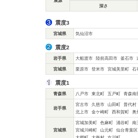
震源
深さ
震度3
宮城県
気仙沼市
震度2
岩手県
大船渡市
陸前高田市
釜石市
宮城県
栗原市
登米市
宮城美里町
石
震度1
青森県
八戸市
東北町
五戸町
青森南
宮古市
久慈市
山田町
普代村
岩手県
北上市
金ケ崎町
西和賀町
奥
宮城加美町
色麻町
涌谷町
南
宮城県
宮城川崎町
山元町
仙台青葉区
大郷町
大衡村
女川町