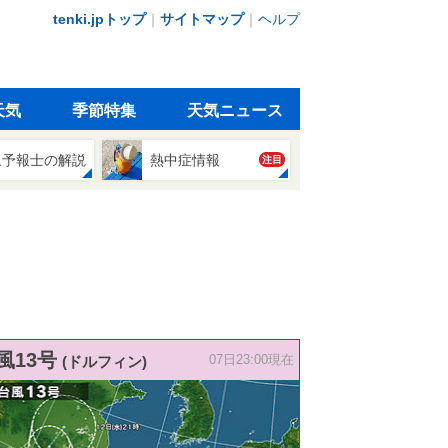
tenki.jpトップ
｜
サイトマップ
｜
ヘルプ
天気
季節特集
天気ニュース
象予報士の解説
熱中症情報
注目
風13号
(ドルフィン)
07日23:00現在