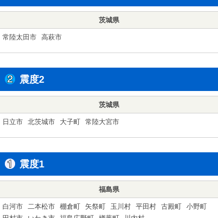
茨城県
常陸太田市
高萩市
震度2
茨城県
日立市
北茨城市
大子町
常陸大宮市
震度1
福島県
白河市
二本松市
棚倉町
矢祭町
玉川村
平田村
古殿町
小野町
田村市
いわき市
福島広野町
楢葉町
川内村