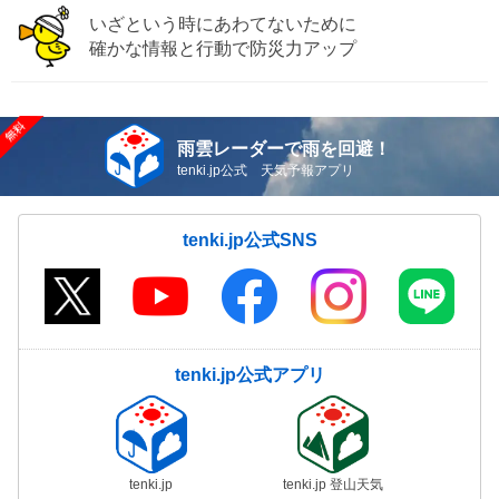
いざという時にあわてないために
確かな情報と行動で防災力アップ
雨雲レーダーで雨を回避！
tenki.jp公式 天気予報アプリ
tenki.jp公式SNS
tenki.jp公式アプリ
tenki.jp
tenki.jp 登山天気