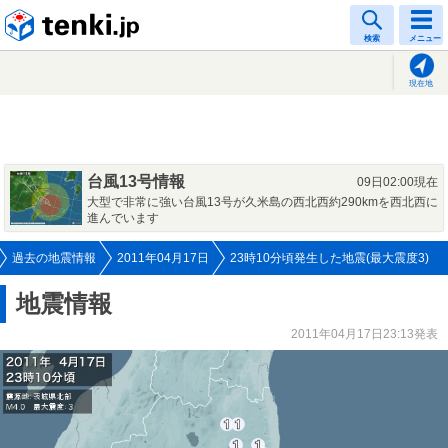
tenki.jp
検索
メニュー
現在地
台風13号情報
09日02:00現在
大型で非常に強い台風13号が久米島の西北西約290kmを西北西に
進んでいます
過去の地震情報
2011年04月17日
23時10分頃発生した地震(最大震度3)
地震情報
2011年04月17日23:13発表