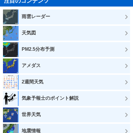
注目のコンテンツ
雨雲レーダー
天気図
PM2.5分布予測
アメダス
2週間天気
気象予報士のポイント解説
世界天気
地震情報