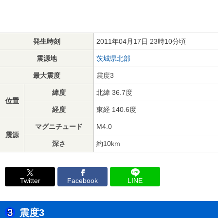
発生時刻
2011年04月17日 23時10分頃
震源地
茨城県北部
最大震度
震度3
緯度
北緯 36.7度
位置
経度
東経 140.6度
マグニチュード
M4.0
震源
深さ
約10km
Twitter
Facebook
LINE
震度3