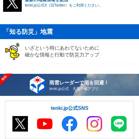
tenki.jp公式X（旧Twitter）をご利用ください。
「知る防災」地震
いざという時にあわてないために
確かな情報と行動で防災力アップ
雨雲レーダーで雨を回避！
tenki.jp公式 天気予報アプリ
tenki.jp公式SNS