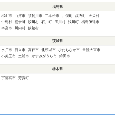
福島県
郡山市
白河市
須賀川市
二本松市
川俣町
鏡石町
天栄村
中島村
棚倉町
鮫川村
石川町
玉川村
浅川町
福島伊達市
本宮市
川内村
飯舘村
茨城県
水戸市
日立市
高萩市
北茨城市
ひたちなか市
常陸大宮市
小美玉市
土浦市
かすみがうら市
鉾田市
栃木県
宇都宮市
芳賀町