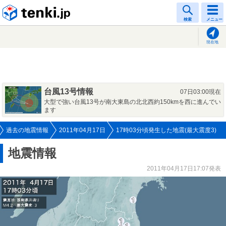
tenki.jp
検索
メニュー
現在地
台風13号情報
07日03:00現在
大型で強い台風13号が南大東島の北北西約150kmを西に進んでい
ます
過去の地震情報
2011年04月17日
17時03分頃発生した地震(最大震度3)
地震情報
2011年04月17日17:07発表