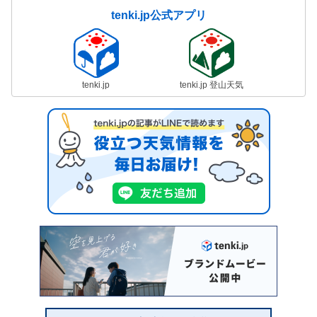
tenki.jp公式アプリ
tenki.jp
tenki.jp 登山天気