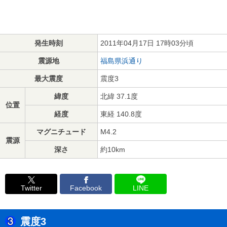
発生時刻
2011年04月17日 17時03分頃
震源地
福島県浜通り
最大震度
震度3
緯度
北緯 37.1度
位置
経度
東経 140.8度
マグニチュード
M4.2
震源
深さ
約10km
Twitter
Facebook
LINE
震度3