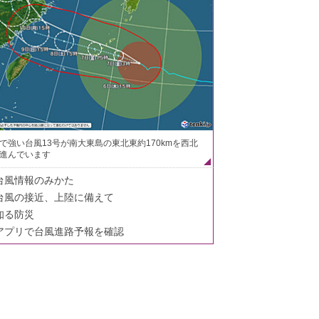
で強い台風13号が南大東島の東北東約170kmを西北
進んでいます
台風情報のみかた
台風の接近、上陸に備えて
知る防災
アプリで台風進路予報を確認