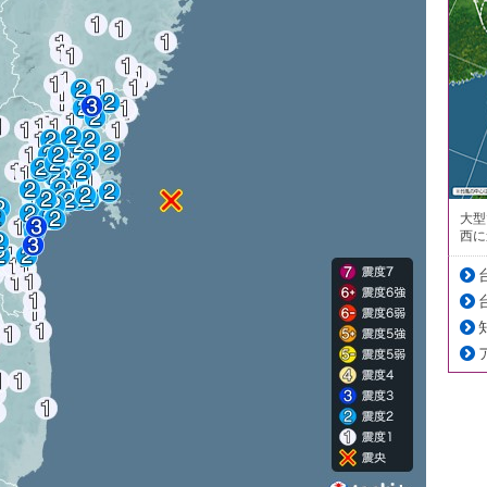
大型
西に