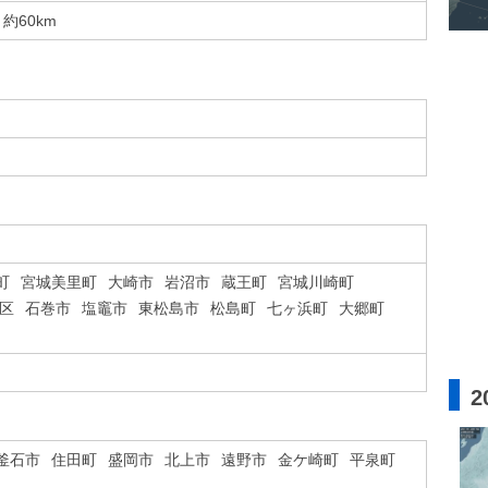
約60km
町
宮城美里町
大崎市
岩沼市
蔵王町
宮城川崎町
区
石巻市
塩竈市
東松島市
松島町
七ヶ浜町
大郷町
2
釜石市
住田町
盛岡市
北上市
遠野市
金ケ崎町
平泉町