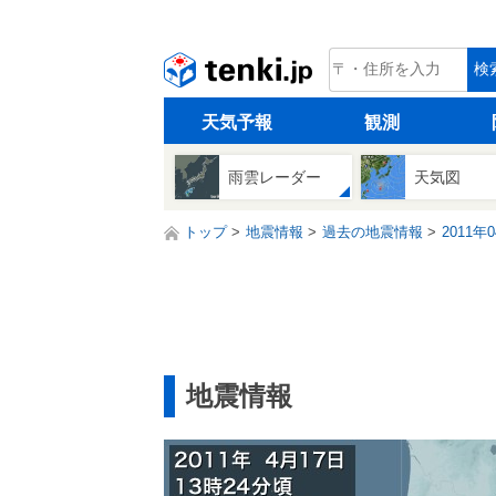
tenki.jp
検
天気予報
観測
雨雲レーダー
天気図
トップ
地震情報
過去の地震情報
2011年
地震情報