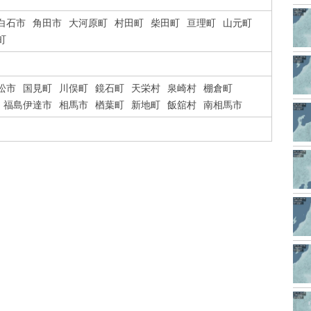
白石市
角田市
大河原町
村田町
柴田町
亘理町
山元町
町
松市
国見町
川俣町
鏡石町
天栄村
泉崎村
棚倉町
福島伊達市
相馬市
楢葉町
新地町
飯舘村
南相馬市