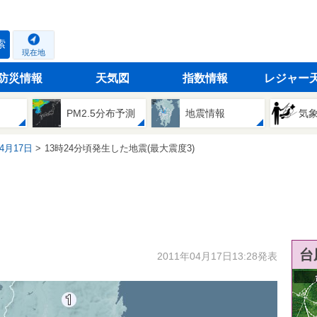
索
現在地
防災情報
天気図
指数情報
レジャー
PM2.5分布予測
地震情報
気
04月17日
13時24分頃発生した地震(最大震度3)
台
2011年04月17日13:28発表