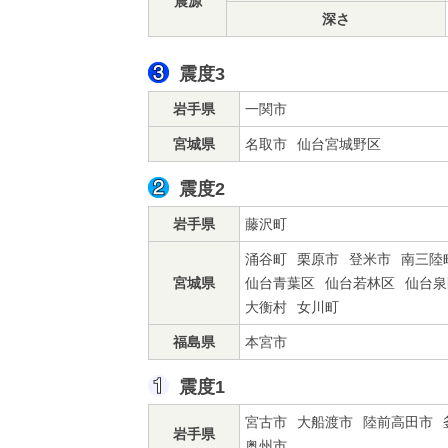
震源
深さ
震度3
岩手県
一関市
宮城県
名取市
仙台宮城野区
震度2
岩手県
藤沢町
涌谷町
栗原市
登米市
南三陸
宮城県
仙台青葉区
仙台若林区
仙台泉
大衡村
女川町
福島県
本宮市
震度1
宮古市
大船渡市
陸前高田市
岩手県
奥州市