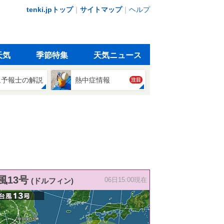
tenki.jpトップ
｜
サイトマップ
｜
ヘルプ
天気
季節特集
天気ニュース
象予報士の解説
熱中症情報
注目
風13号
(ドルフィン)
06日15:00現在