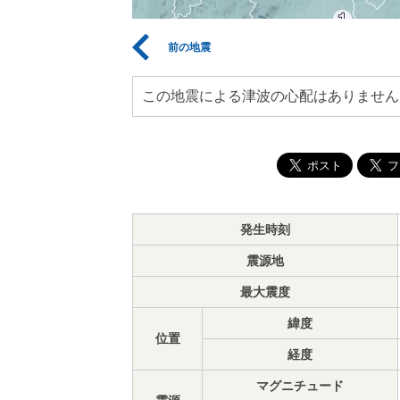
前の地震
この地震による津波の心配はありません
発生時刻
震源地
最大震度
緯度
位置
経度
マグニチュード