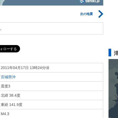
次の地震
。
2011年04月17日 13時24分頃
宮城県沖
震度3
北緯 38.4度
東経 141.9度
M4.3