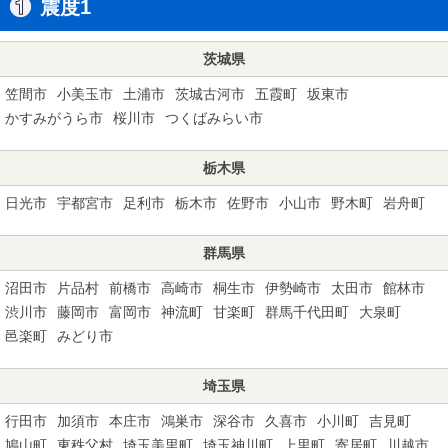
震度1
茨城県
笠間市
小美玉市
土浦市
茨城古河市
五霞町
坂東市
かすみがうら市
桜川市
つくばみらい市
栃木県
日光市
宇都宮市
足利市
栃木市
佐野市
小山市
野木町
岩舟町
群馬県
沼田市
片品村
前橋市
高崎市
桐生市
伊勢崎市
太田市
館林市
渋川市
藤岡市
富岡市
神流町
甘楽町
群馬千代田町
大泉町
邑楽町
みどり市
埼玉県
行田市
加須市
本庄市
鴻巣市
深谷市
久喜市
小川町
吉見町
鳩山町
東秩父村
埼玉美里町
埼玉神川町
上里町
寄居町
川越市