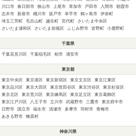
川口市
春日部市
狭山市
上尾市
草加市
戸田市
入間市
朝霞市
志木市
新座市
桶川市
坂戸市
幸手市
鶴ヶ島市
伊奈町
埼玉三芳町
毛呂山町
越生町
宮代町
さいたま中央区
さいたま浦和区
さいたま岩槻区
ふじみ野市
皆野町
小鹿野町
千葉県
千葉花見川区
千葉稲毛区
柏市
浦安市
東京都
東京中央区
東京港区
東京新宿区
東京文京区
東京江東区
東京品川区
東京大田区
東京世田谷区
東京渋谷区
東京杉並区
東京北区
東京荒川区
東京練馬区
東京足立区
東京葛飾区
東京江戸川区
八王子市
立川市
武蔵野市
三鷹市
東京府中市
日野市
国立市
福生市
清瀬市
多摩市
羽村市
青梅市
あきる野市
檜原村
神奈川県