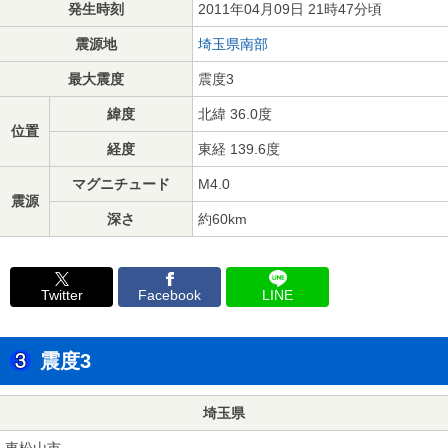
発生時刻
2011年04月09日 21時47分頃
震源地
埼玉県南部
最大震度
震度3
緯度
北緯 36.0度
位置
経度
東経 139.6度
マグニチュード
M4.0
震源
深さ
約60km
Twitter
Facebook
LINE
震度3
埼玉県
東松山市