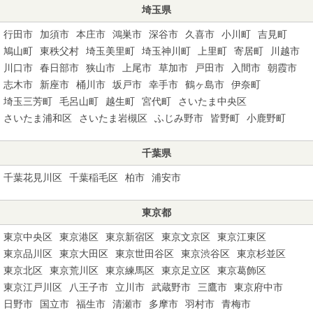
埼玉県
行田市
加須市
本庄市
鴻巣市
深谷市
久喜市
小川町
吉見町
鳩山町
東秩父村
埼玉美里町
埼玉神川町
上里町
寄居町
川越市
川口市
春日部市
狭山市
上尾市
草加市
戸田市
入間市
朝霞市
志木市
新座市
桶川市
坂戸市
幸手市
鶴ヶ島市
伊奈町
埼玉三芳町
毛呂山町
越生町
宮代町
さいたま中央区
さいたま浦和区
さいたま岩槻区
ふじみ野市
皆野町
小鹿野町
千葉県
千葉花見川区
千葉稲毛区
柏市
浦安市
東京都
東京中央区
東京港区
東京新宿区
東京文京区
東京江東区
東京品川区
東京大田区
東京世田谷区
東京渋谷区
東京杉並区
東京北区
東京荒川区
東京練馬区
東京足立区
東京葛飾区
東京江戸川区
八王子市
立川市
武蔵野市
三鷹市
東京府中市
日野市
国立市
福生市
清瀬市
多摩市
羽村市
青梅市