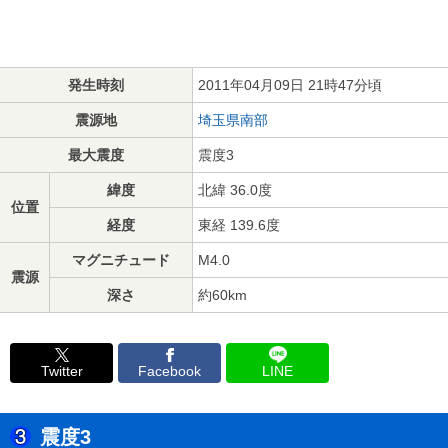
発生時刻
2011年04月09日 21時47分頃
震源地
埼玉県南部
最大震度
震度3
緯度
北緯 36.0度
位置
経度
東経 139.6度
マグニチュード
M4.0
震源
深さ
約60km
Twitter
Facebook
LINE
震度3