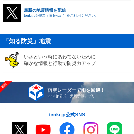
最新の地震情報を配信
tenki.jp公式X（旧Twitter）をご利用ください。
「知る防災」地震
いざという時にあわてないために
確かな情報と行動で防災力アップ
雨雲レーダーで雨を回避！
tenki.jp公式 天気予報アプリ
tenki.jp公式SNS