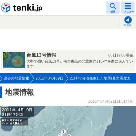
tenki.jp
検索
メニュー
現在地
台風13号情報
06日19:00現在
大型で強い台風13号が南大東島の北北東約110kmを西に進んでい
ます
過去の地震情報
2011年04月09日
21時47分頃発生した地震(最大震度3)
地震情報
2011年04月09日21:51発表