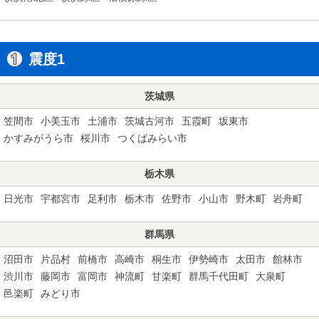
震度1
茨城県
笠間市
小美玉市
土浦市
茨城古河市
五霞町
坂東市
かすみがうら市
桜川市
つくばみらい市
栃木県
日光市
宇都宮市
足利市
栃木市
佐野市
小山市
野木町
岩舟町
群馬県
沼田市
片品村
前橋市
高崎市
桐生市
伊勢崎市
太田市
館林市
渋川市
藤岡市
富岡市
神流町
甘楽町
群馬千代田町
大泉町
邑楽町
みどり市