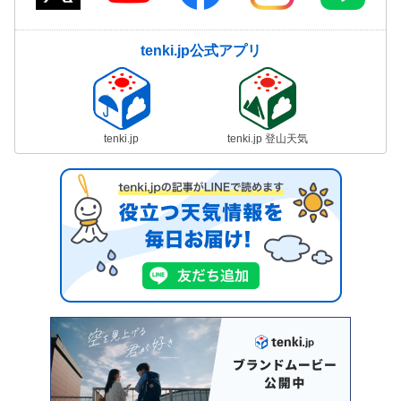
tenki.jp公式アプリ
tenki.jp
tenki.jp 登山天気