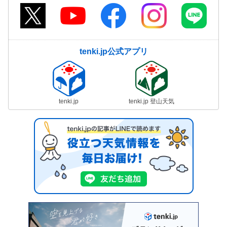
tenki.jp公式アプリ
tenki.jp
tenki.jp 登山天気