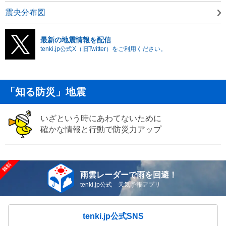
震央分布図
最新の地震情報を配信
tenki.jp公式X（旧Twitter）をご利用ください。
「知る防災」地震
いざという時にあわてないために
確かな情報と行動で防災力アップ
雨雲レーダーで雨を回避！
tenki.jp公式 天気予報アプリ
tenki.jp公式SNS