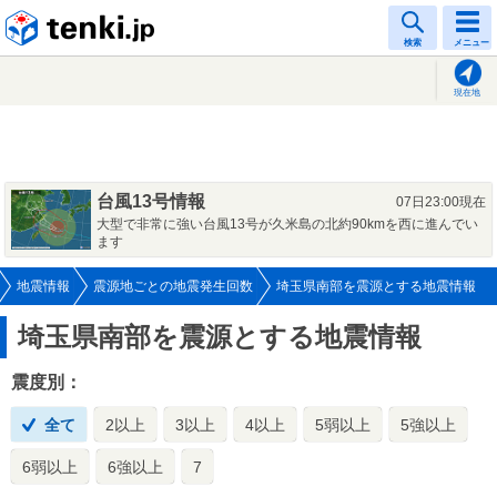
tenki.jp
検索
メニュー
現在地
台風13号情報
07日23:00現在
大型で非常に強い台風13号が久米島の北約90kmを西に進んでい
ます
地震情報
震源地ごとの地震発生回数
埼玉県南部を震源とする地震情報
埼玉県南部を震源とする地震情報
震度別：
全て
2以上
3以上
4以上
5弱以上
5強以上
6弱以上
6強以上
7