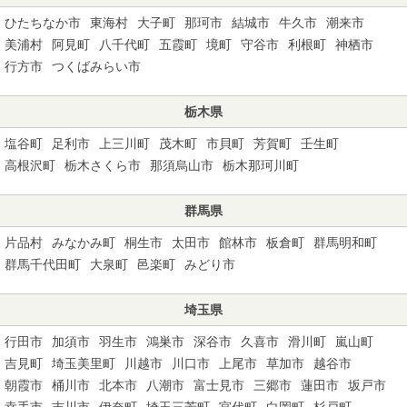
ひたちなか市
東海村
大子町
那珂市
結城市
牛久市
潮来市
美浦村
阿見町
八千代町
五霞町
境町
守谷市
利根町
神栖市
行方市
つくばみらい市
栃木県
塩谷町
足利市
上三川町
茂木町
市貝町
芳賀町
壬生町
高根沢町
栃木さくら市
那須烏山市
栃木那珂川町
群馬県
片品村
みなかみ町
桐生市
太田市
館林市
板倉町
群馬明和町
群馬千代田町
大泉町
邑楽町
みどり市
埼玉県
行田市
加須市
羽生市
鴻巣市
深谷市
久喜市
滑川町
嵐山町
吉見町
埼玉美里町
川越市
川口市
上尾市
草加市
越谷市
朝霞市
桶川市
北本市
八潮市
富士見市
三郷市
蓮田市
坂戸市
幸手市
吉川市
伊奈町
埼玉三芳町
宮代町
白岡町
杉戸町