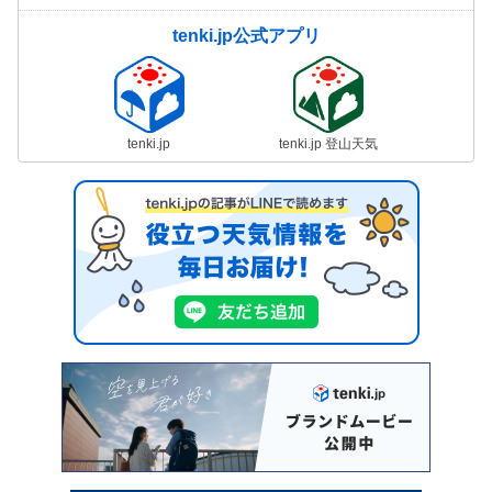
tenki.jp公式アプリ
tenki.jp
tenki.jp 登山天気