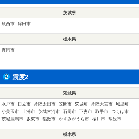
茨城県
筑西市
鉾田市
栃木県
真岡市
震度2
茨城県
水戸市
日立市
常陸太田市
笠間市
茨城町
常陸大宮市
城里町
小美玉市
土浦市
茨城古河市
石岡市
下妻市
取手市
つくば市
茨城鹿嶋市
坂東市
稲敷市
かすみがうら市
桜川市
常総市
栃木県