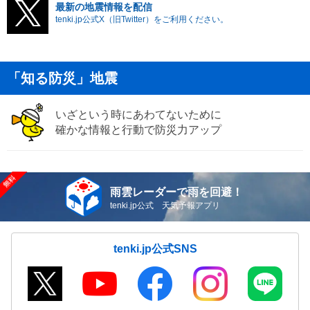
最新の地震情報を配信
tenki.jp公式X（旧Twitter）をご利用ください。
「知る防災」地震
いざという時にあわてないために
確かな情報と行動で防災力アップ
雨雲レーダーで雨を回避！
tenki.jp公式 天気予報アプリ
tenki.jp公式SNS