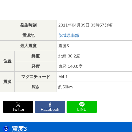
発生時刻
2011年04月09日 03時57分頃
震源地
茨城県南部
最大震度
震度3
緯度
北緯 36.2度
位置
経度
東経 140.0度
マグニチュード
M4.1
震源
深さ
約50km
Twitter
Facebook
LINE
震度3