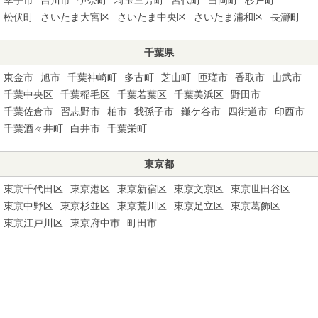
松伏町
さいたま大宮区
さいたま中央区
さいたま浦和区
長瀞町
千葉県
東金市
旭市
千葉神崎町
多古町
芝山町
匝瑳市
香取市
山武市
千葉中央区
千葉稲毛区
千葉若葉区
千葉美浜区
野田市
千葉佐倉市
習志野市
柏市
我孫子市
鎌ケ谷市
四街道市
印西市
千葉酒々井町
白井市
千葉栄町
東京都
東京千代田区
東京港区
東京新宿区
東京文京区
東京世田谷区
東京中野区
東京杉並区
東京荒川区
東京足立区
東京葛飾区
東京江戸川区
東京府中市
町田市