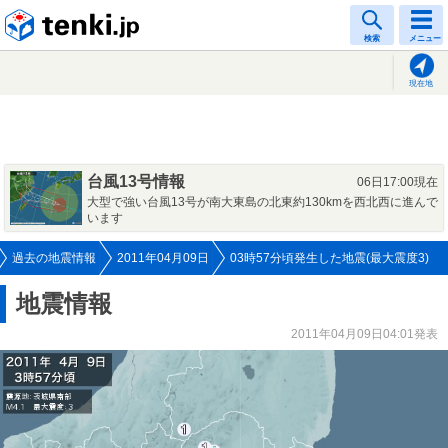
tenki.jp
検索
メニュー
現在地
台風13号情報
06日17:00現在
大型で強い台風13号が南大東島の北東約130kmを西北西に進んで
います
過去の地震情報
2011年04月09日
03時57分頃発生した地震(最大震度3)
地震情報
2011年04月09日04:01発表