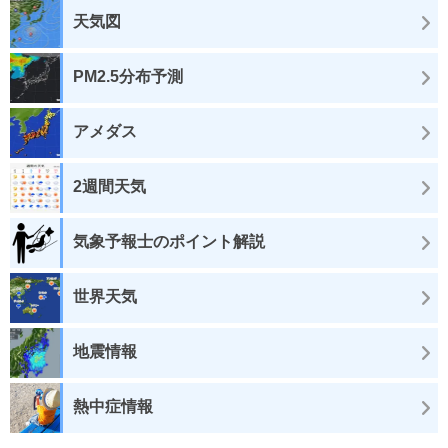
天気図
PM2.5分布予測
アメダス
2週間天気
気象予報士のポイント解説
世界天気
地震情報
熱中症情報