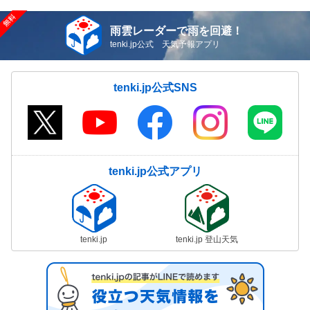
雨雲レーダーで雨を回避！
tenki.jp公式 天気予報アプリ
tenki.jp公式SNS
tenki.jp公式アプリ
tenki.jp
tenki.jp 登山天気