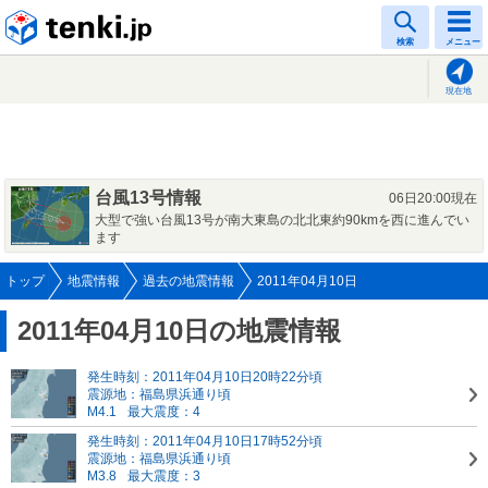
tenki.jp
検索
メニュー
現在地
台風13号情報
06日20:00現在
大型で強い台風13号が南大東島の北北東約90kmを西に進んでい
ます
トップ
地震情報
過去の地震情報
2011年04月10日
2011年04月10日の地震情報
発生時刻：2011年04月10日20時22分頃
震源地：福島県浜通り頃
M4.1
最大震度：4
発生時刻：2011年04月10日17時52分頃
震源地：福島県浜通り頃
M3.8
最大震度：3