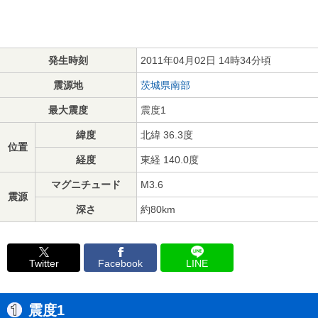
発生時刻
2011年04月02日 14時34分頃
震源地
茨城県南部
最大震度
震度1
緯度
北緯 36.3度
位置
経度
東経 140.0度
マグニチュード
M3.6
震源
深さ
約80km
Twitter
Facebook
LINE
震度1