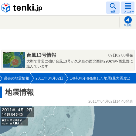
tenki.jp
検索
メニュー
現在地
台風13号情報
09日02:00現在
大型で非常に強い台風13号が久米島の西北西約290kmを西北西に
進んでいます
過去の地震情報
2011年04月02日
14時34分頃発生した地震(最大震度1)
地震情報
2011年04月02日14:40発表