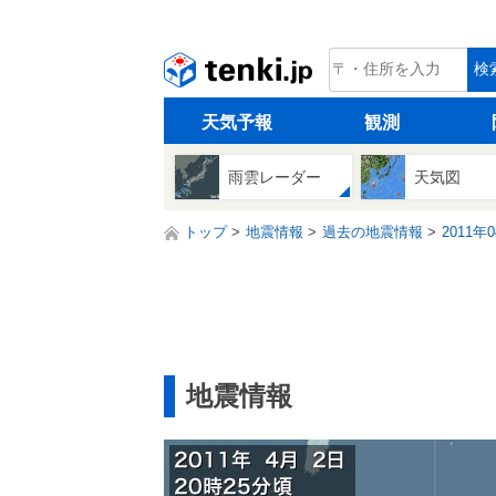
tenki.jp
検
天気予報
観測
雨雲レーダー
天気図
トップ
地震情報
過去の地震情報
2011年
地震情報