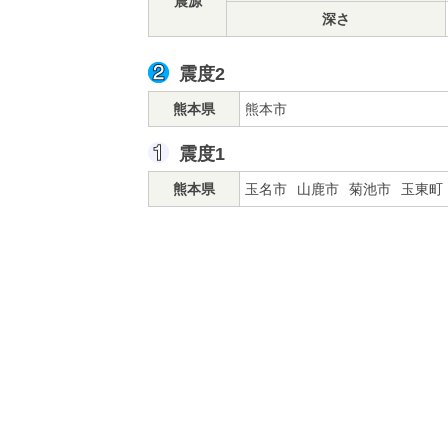
震源
深さ
震度2
熊本県
熊本市
震度1
熊本県
玉名市
山鹿市
菊池市
玉東町