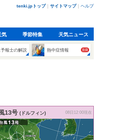
tenki.jpトップ
｜
サイトマップ
｜
ヘルプ
天気
季節特集
天気ニュース
象予報士の解説
熱中症情報
注目
風13号
(ドルフィン)
08日12:00現在