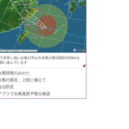
で非常に強い台風13号が久米島の西北西約160kmを
西に進んでいます
台風情報のみかた
台風の接近、上陸に備えて
知る防災
アプリで台風進路予報を確認