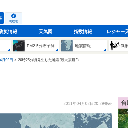
索
現在地
防災情報
天気図
指数情報
レジャー
PM2.5分布予測
地震情報
気
04月02日
20時25分頃発生した地震(最大震度2)
台
2011年04月02日20:29発表