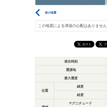
前の地震
この地震による津波の心配はありません
発生時刻
震源地
最大震度
緯度
位置
経度
マグニチュード