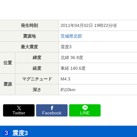
発生時刻
2011年04月02日 19時22分頃
震源地
茨城県北部
最大震度
震度3
緯度
北緯 36.8度
位置
経度
東経 140.6度
マグニチュード
M4.3
震源
深さ
約10km
Twitter
Facebook
LINE
震度3