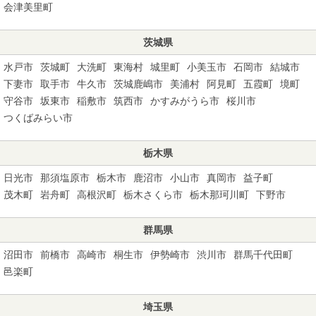
会津美里町
茨城県
水戸市
茨城町
大洗町
東海村
城里町
小美玉市
石岡市
結城市
下妻市
取手市
牛久市
茨城鹿嶋市
美浦村
阿見町
五霞町
境町
守谷市
坂東市
稲敷市
筑西市
かすみがうら市
桜川市
つくばみらい市
栃木県
日光市
那須塩原市
栃木市
鹿沼市
小山市
真岡市
益子町
茂木町
岩舟町
高根沢町
栃木さくら市
栃木那珂川町
下野市
群馬県
沼田市
前橋市
高崎市
桐生市
伊勢崎市
渋川市
群馬千代田町
邑楽町
埼玉県