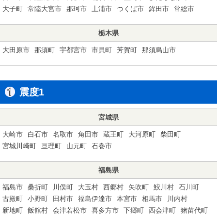
大子町
常陸大宮市
那珂市
土浦市
つくば市
鉾田市
常総市
栃木県
大田原市
那須町
宇都宮市
市貝町
芳賀町
那須烏山市
震度1
宮城県
大崎市
白石市
名取市
角田市
蔵王町
大河原町
柴田町
宮城川崎町
亘理町
山元町
石巻市
福島県
福島市
桑折町
川俣町
大玉村
西郷村
矢吹町
鮫川村
石川町
古殿町
小野町
田村市
福島伊達市
本宮市
相馬市
川内村
新地町
飯舘村
会津若松市
喜多方市
下郷町
西会津町
猪苗代町