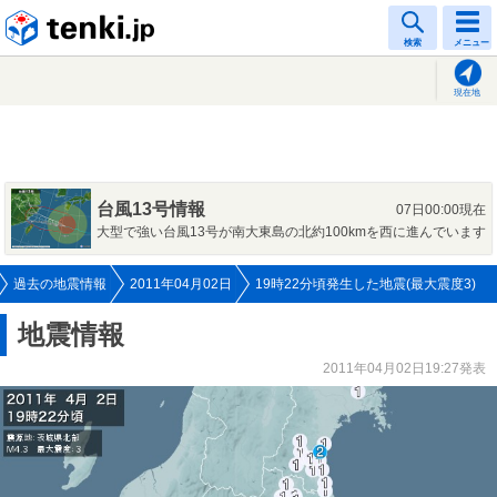
tenki.jp
検索
メニュー
現在地
台風13号情報
07日00:00現在
大型で強い台風13号が南大東島の北約100kmを西に進んでいます
過去の地震情報
2011年04月02日
19時22分頃発生した地震(最大震度3)
地震情報
2011年04月02日19:27発表