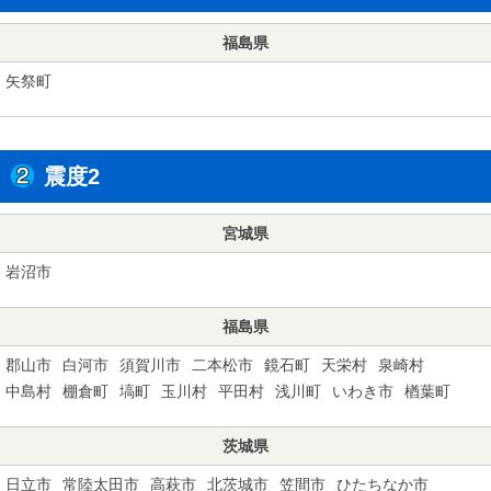
福島県
矢祭町
震度2
宮城県
岩沼市
福島県
郡山市
白河市
須賀川市
二本松市
鏡石町
天栄村
泉崎村
中島村
棚倉町
塙町
玉川村
平田村
浅川町
いわき市
楢葉町
茨城県
日立市
常陸太田市
高萩市
北茨城市
笠間市
ひたちなか市