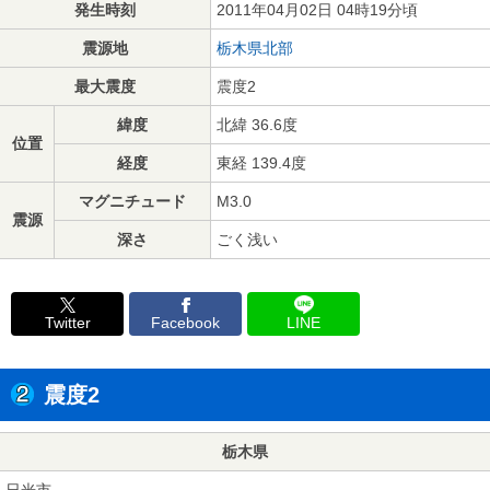
発生時刻
2011年04月02日 04時19分頃
震源地
栃木県北部
最大震度
震度2
緯度
北緯 36.6度
位置
経度
東経 139.4度
マグニチュード
M3.0
震源
深さ
ごく浅い
Twitter
Facebook
LINE
震度2
栃木県
日光市