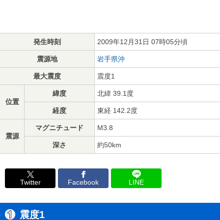
発生時刻
2009年12月31日 07時05分頃
震源地
岩手県沖
最大震度
震度1
緯度
北緯 39.1度
位置
経度
東経 142.2度
マグニチュード
M3.8
震源
深さ
約50km
Twitter
Facebook
LINE
震度1