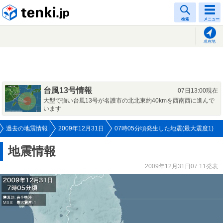
tenki.jp
検索
メニュー
現在地
台風13号情報
07日13:00現在
大型で強い台風13号が名護市の北北東約40kmを西南西に進んで
います
過去の地震情報
2009年12月31日
07時05分頃発生した地震(最大震度1)
地震情報
2009年12月31日07:11発表