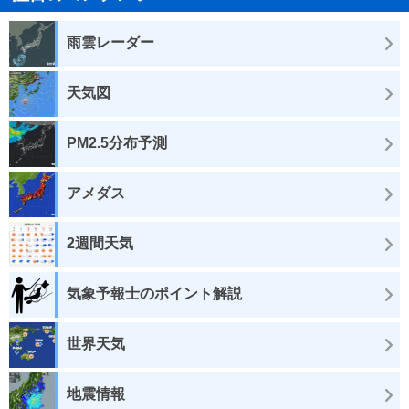
雨雲レーダー
天気図
PM2.5分布予測
アメダス
2週間天気
気象予報士のポイント解説
世界天気
地震情報