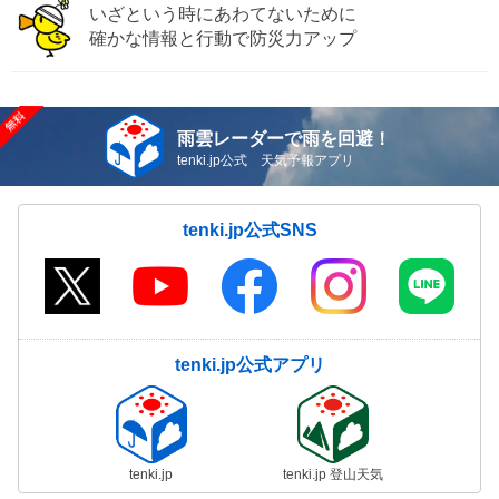
いざという時にあわてないために
確かな情報と行動で防災力アップ
雨雲レーダーで雨を回避！
tenki.jp公式 天気予報アプリ
tenki.jp公式SNS
tenki.jp公式アプリ
tenki.jp
tenki.jp 登山天気