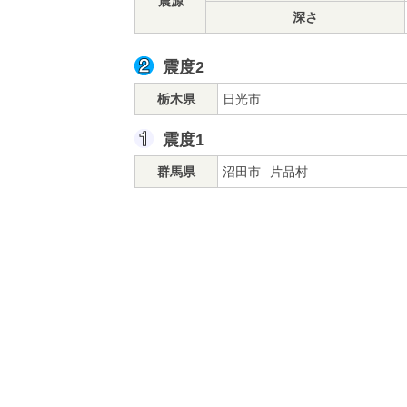
震源
深さ
震度2
栃木県
日光市
震度1
群馬県
沼田市
片品村