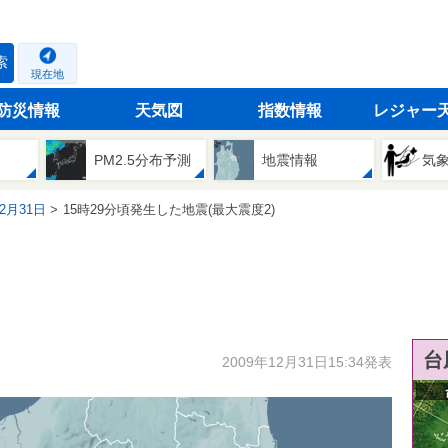
索
現在地
防災情報
天気図
指数情報
レジャー
PM2.5分布予測
地震情報
気
12月31日
15時29分頃発生した地震(最大震度2)
台
2009年12月31日15:34発表