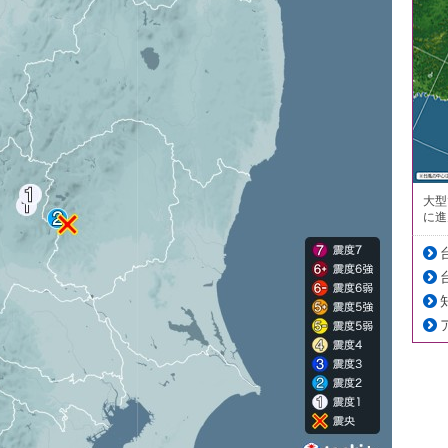
大型
に進