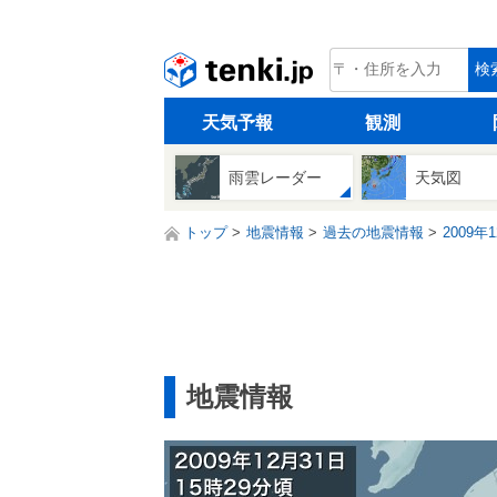
tenki.jp
検
天気予報
観測
雨雲レーダー
天気図
トップ
地震情報
過去の地震情報
2009年
地震情報