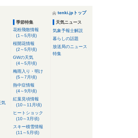
tenki.jpトップ
季節特集
天気ニュース
花粉飛散情報
気象予報士解説
(1～5月頃)
暮らしの話題
桜開花情報
放送局のニュース
(2～5月頃)
特集
GWの天気
(4～5月頃)
梅雨入り・明け
(5～7月頃)
熱中症情報
(4～9月頃)
紅葉見頃情報
天気
(10～11月頃)
ヒートショック
(10～3月頃)
スキー積雪情報
(11～5月頃)