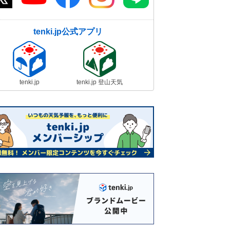
tenki.jp公式アプリ
tenki.jp
tenki.jp 登山天気