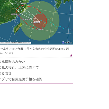
で非常に強い台風13号が久米島の北北西約70kmを西
んでいます
台風情報のみかた
台風の接近、上陸に備えて
知る防災
アプリで台風進路予報を確認