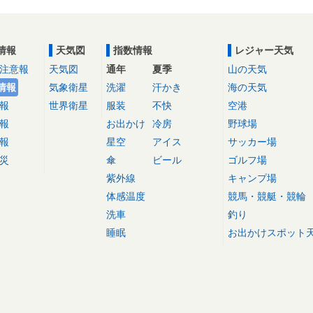
情報
天気図
指数情報
レジャー天気
注意報
天気図
通年
夏季
山の天気
情報
気象衛星
洗濯
汗かき
海の天気
報
世界衛星
服装
不快
空港
報
お出かけ
冷房
野球場
報
星空
アイス
サッカー場
災
傘
ビール
ゴルフ場
紫外線
キャンプ場
体感温度
競馬・競艇・競輪
洗車
釣り
睡眠
お出かけスポット