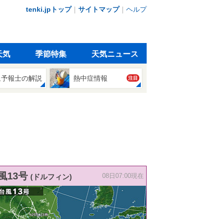
tenki.jpトップ
｜
サイトマップ
｜
ヘルプ
天気
季節特集
天気ニュース
象予報士の解説
熱中症情報
注目
風13号
(ドルフィン)
08日07:00現在