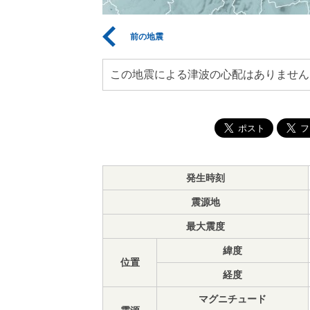
前の地震
この地震による津波の心配はありません
発生時刻
震源地
最大震度
緯度
位置
経度
マグニチュード