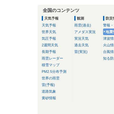
全国のコンテンツ
天気予報
観測
防災
天気予報
雨雲(過去)
警報・
世界天気
アメダス実況
地震
気圧予報
実況天気
津波情
2週間天気
過去天気
火山情
長期予報
雷(実況)
台風情
雨雲レーダー
知る防
積雪マップ
PM2.5分布予測
世界の雨雲
雷(予報)
道路気象
黄砂情報