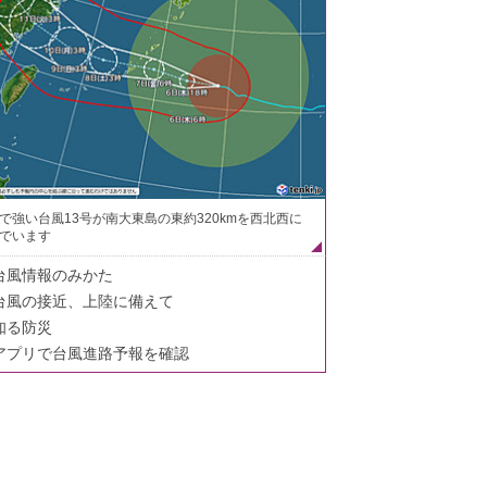
で強い台風13号が南大東島の東約320kmを西北西に
でいます
台風情報のみかた
台風の接近、上陸に備えて
知る防災
アプリで台風進路予報を確認