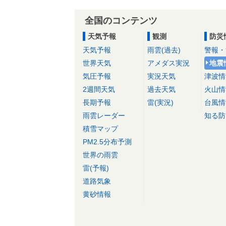
全国のコンテンツ
天気予報
観測
防災
天気予報
雨雲(過去)
警報・
世界天気
アメダス実況
地震
気圧予報
実況天気
津波情
2週間天気
過去天気
火山情
長期予報
雷(実況)
台風情
雨雲レーダー
知る防
積雪マップ
PM2.5分布予測
世界の雨雲
雷(予報)
道路気象
黄砂情報