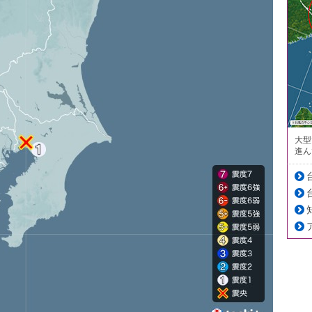
大型
進ん