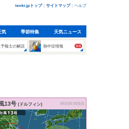
tenki.jpトップ
｜
サイトマップ
｜
ヘルプ
天気
季節特集
天気ニュース
象予報士の解説
熱中症情報
注目
風13号
(ドルフィン)
06日06:00現在