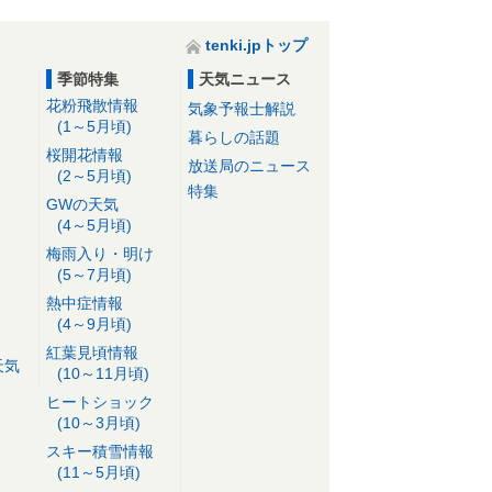
tenki.jpトップ
季節特集
天気ニュース
花粉飛散情報
気象予報士解説
(1～5月頃)
暮らしの話題
桜開花情報
放送局のニュース
(2～5月頃)
特集
GWの天気
(4～5月頃)
梅雨入り・明け
(5～7月頃)
熱中症情報
(4～9月頃)
紅葉見頃情報
天気
(10～11月頃)
ヒートショック
(10～3月頃)
スキー積雪情報
(11～5月頃)