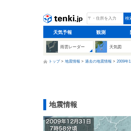
tenki.jp
検
天気予報
観測
雨雲レーダー
天気図
トップ
地震情報
過去の地震情報
2009年
地震情報