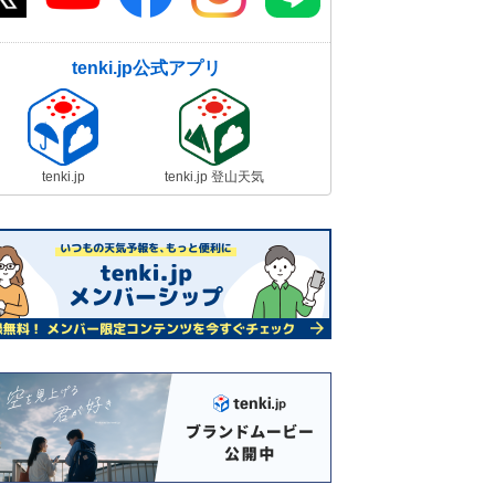
tenki.jp公式アプリ
tenki.jp
tenki.jp 登山天気