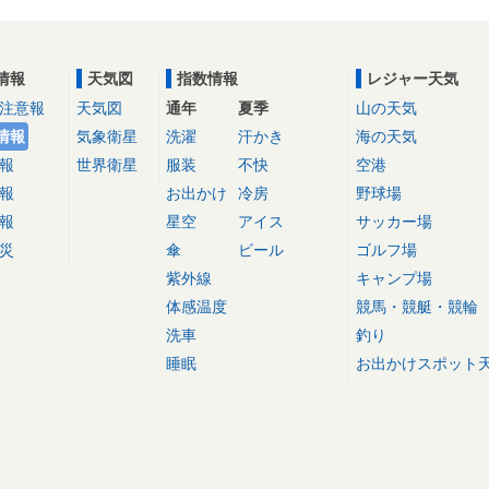
情報
天気図
指数情報
レジャー天気
注意報
天気図
通年
夏季
山の天気
情報
気象衛星
洗濯
汗かき
海の天気
報
世界衛星
服装
不快
空港
報
お出かけ
冷房
野球場
報
星空
アイス
サッカー場
災
傘
ビール
ゴルフ場
紫外線
キャンプ場
体感温度
競馬・競艇・競輪
洗車
釣り
睡眠
お出かけスポット