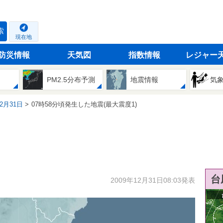
索
現在地
防災情報
天気図
指数情報
レジャー
PM2.5分布予測
地震情報
気
12月31日
07時58分頃発生した地震(最大震度1)
台
2009年12月31日08:03発表