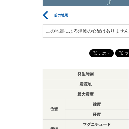
前の地震
この地震による津波の心配はありません
発生時刻
震源地
最大震度
緯度
位置
経度
マグニチュード