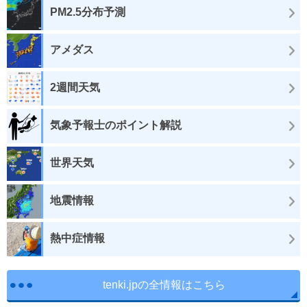
PM2.5分布予測
アメダス
2週間天気
気象予報士のポイント解説
世界天気
地震情報
熱中症情報
tenki.jpの全情報はこちら