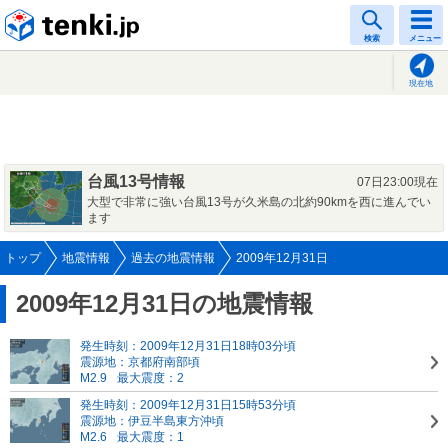
tenki.jp
検索
メニュー
現在地
台風13号情報
07日23:00現在
大型で非常に強い台風13号が久米島の北約90kmを西に進んでい
ます
トップ
地震情報
過去の地震情報
2009年12月31日
2009年12月31日の地震情報
発生時刻：2009年12月31日18時03分頃
震源地：京都府南部頃
M2.9
最大震度：2
発生時刻：2009年12月31日15時53分頃
震源地：伊豆半島東方沖頃
M2.6
最大震度：1