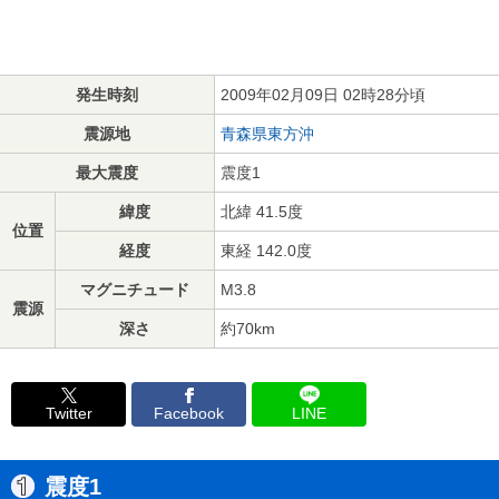
発生時刻
2009年02月09日 02時28分頃
震源地
青森県東方沖
最大震度
震度1
緯度
北緯 41.5度
位置
経度
東経 142.0度
マグニチュード
M3.8
震源
深さ
約70km
Twitter
Facebook
LINE
震度1