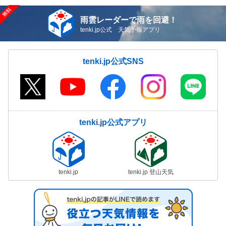
雨雲レーダーで雨を回避！
tenki.jp公式 天気予報アプリ
tenki.jp公式SNS
tenki.jp公式アプリ
tenki.jp
tenki.jp 登山天気