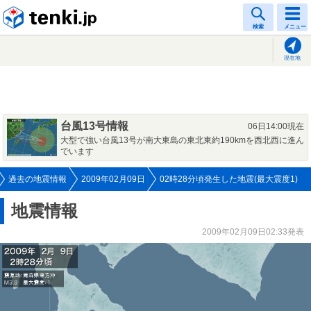
tenki.jp
検索
メニュー
現在地
台風13号情報
06日14:00現在
大型で強い台風13号が南大東島の東北東約190kmを西北西に進ん
でいます
過去の地震情報
2009年02月09日
02時28分頃発生した地震(最大震度1)
地震情報
2009年02月09日02:33発表