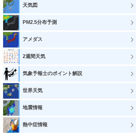
天気図
PM2.5分布予測
アメダス
2週間天気
気象予報士のポイント解説
世界天気
地震情報
熱中症情報