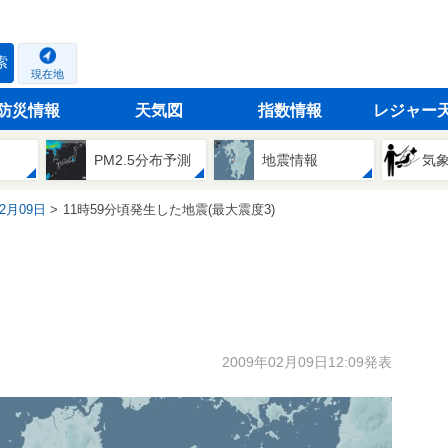
索
現在地
防災情報
天気図
指数情報
レジャー
PM2.5分布予測
地震情報
気
02月09日
11時59分頃発生した地震(最大震度3)
2009年02月09日12:09発表