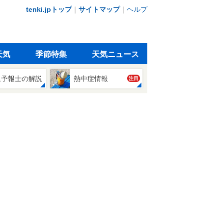
tenki.jpトップ
｜
サイトマップ
｜
ヘルプ
天気
季節特集
天気ニュース
象予報士の解説
熱中症情報
注目