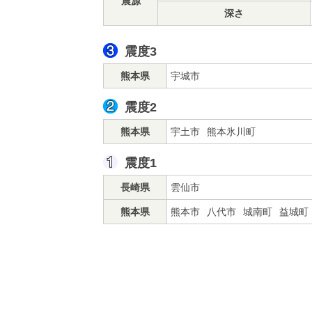
震源
深さ
震度3
熊本県
宇城市
震度2
熊本県
宇土市
熊本氷川町
震度1
長崎県
雲仙市
熊本県
熊本市
八代市
城南町
益城町