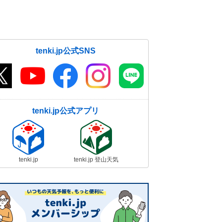
tenki.jp公式SNS
tenki.jp公式アプリ
tenki.jp
tenki.jp 登山天気