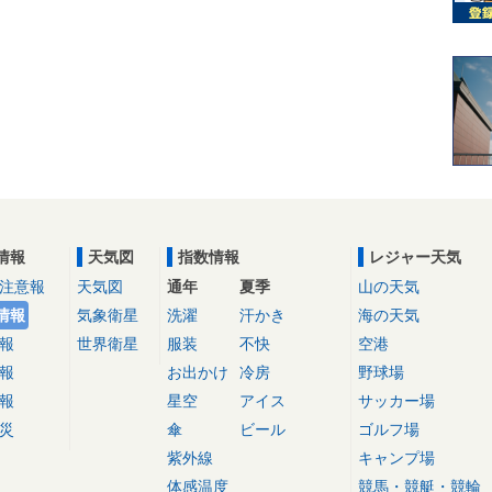
情報
天気図
指数情報
レジャー天気
注意報
天気図
通年
夏季
山の天気
情報
気象衛星
洗濯
汗かき
海の天気
報
世界衛星
服装
不快
空港
報
お出かけ
冷房
野球場
報
星空
アイス
サッカー場
災
傘
ビール
ゴルフ場
紫外線
キャンプ場
体感温度
競馬・競艇・競輪