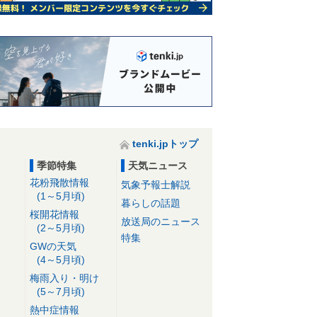
tenki.jpトップ
季節特集
天気ニュース
花粉飛散情報
気象予報士解説
(1～5月頃)
暮らしの話題
桜開花情報
放送局のニュース
(2～5月頃)
特集
GWの天気
(4～5月頃)
梅雨入り・明け
(5～7月頃)
熱中症情報