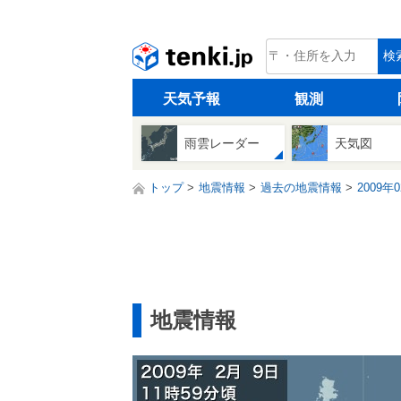
tenki.jp
検
天気予報
観測
雨雲レーダー
天気図
トップ
地震情報
過去の地震情報
2009年
地震情報