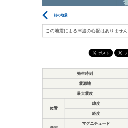
前の地震
この地震による津波の心配はありません
発生時刻
震源地
最大震度
緯度
位置
経度
マグニチュード