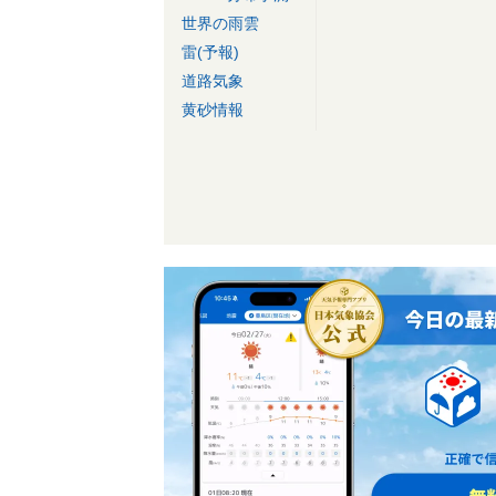
世界の雨雲
雷(予報)
道路気象
黄砂情報