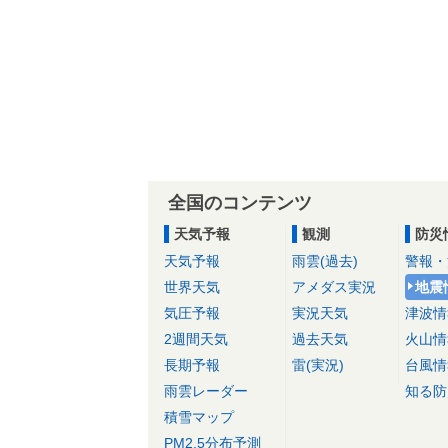
全国のコンテンツ
天気予報
観測
防災
天気予報
雨雲(過去)
警報・
世界天気
アメダス実況
地震
気圧予報
実況天気
津波情
2週間天気
過去天気
火山情
長期予報
雷(実況)
台風情
雨雲レーダー
知る防
積雪マップ
PM2.5分布予測