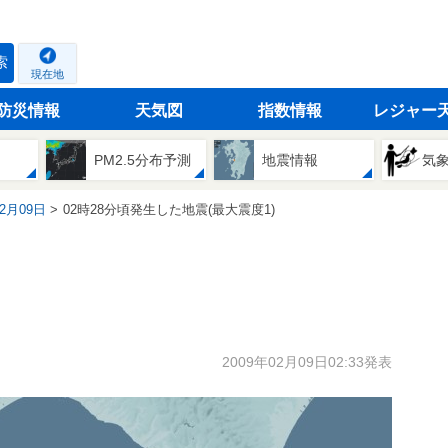
索
現在地
防災情報
天気図
指数情報
レジャー
PM2.5分布予測
地震情報
気
02月09日
02時28分頃発生した地震(最大震度1)
2009年02月09日02:33発表