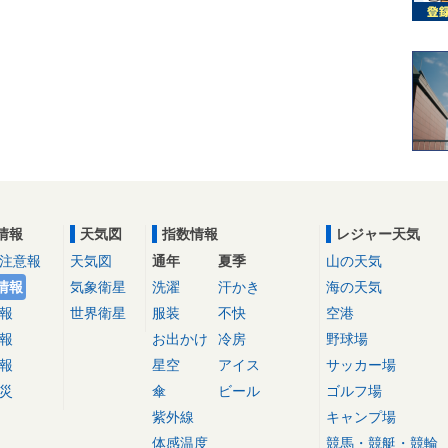
情報
天気図
指数情報
レジャー天気
注意報
天気図
通年
夏季
山の天気
情報
気象衛星
洗濯
汗かき
海の天気
報
世界衛星
服装
不快
空港
報
お出かけ
冷房
野球場
報
星空
アイス
サッカー場
災
傘
ビール
ゴルフ場
紫外線
キャンプ場
体感温度
競馬・競艇・競輪