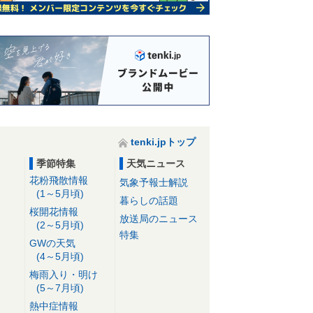
tenki.jpトップ
季節特集
天気ニュース
花粉飛散情報
気象予報士解説
(1～5月頃)
暮らしの話題
桜開花情報
放送局のニュース
(2～5月頃)
特集
GWの天気
(4～5月頃)
梅雨入り・明け
(5～7月頃)
熱中症情報