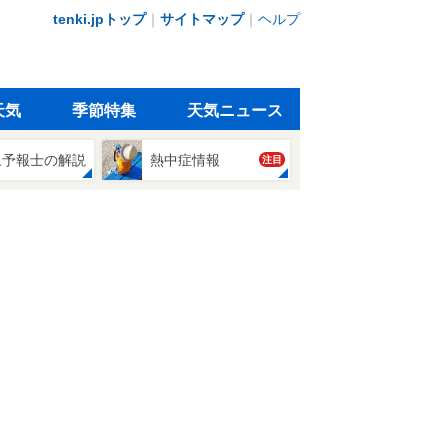
tenki.jpトップ
｜
サイトマップ
｜
ヘルプ
天気
季節特集
天気ニュース
象予報士の解説
熱中症情報
注目