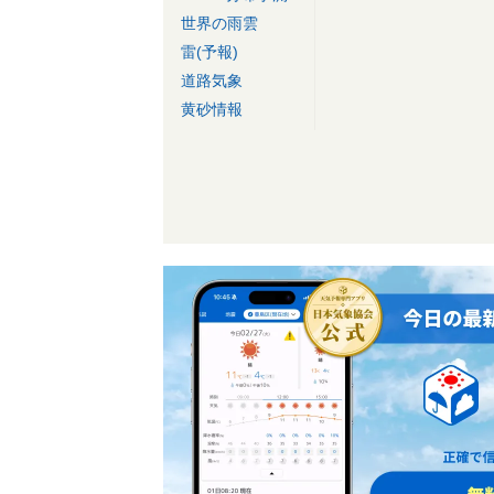
世界の雨雲
雷(予報)
道路気象
黄砂情報