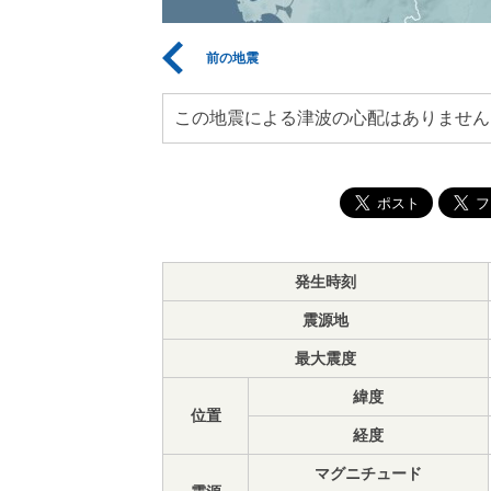
前の地震
この地震による津波の心配はありません
発生時刻
震源地
最大震度
緯度
位置
経度
マグニチュード