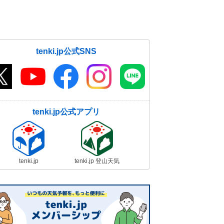
tenki.jp公式SNS
tenki.jp公式アプリ
tenki.jp
tenki.jp 登山天気