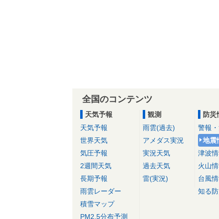
全国のコンテンツ
天気予報
観測
防災
天気予報
雨雲(過去)
警報・
世界天気
アメダス実況
地震
気圧予報
実況天気
津波情
2週間天気
過去天気
火山情
長期予報
雷(実況)
台風情
雨雲レーダー
知る防
積雪マップ
PM2.5分布予測