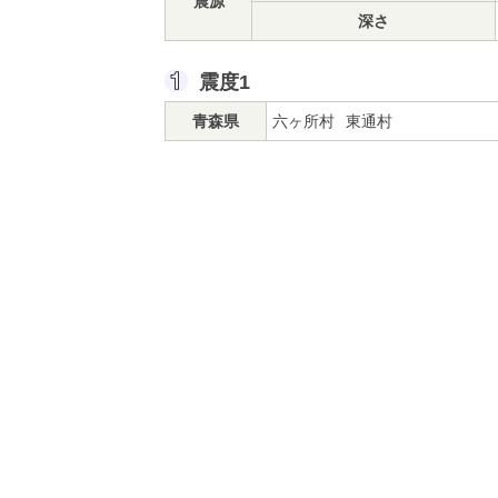
震源
深さ
震度1
青森県
六ヶ所村
東通村