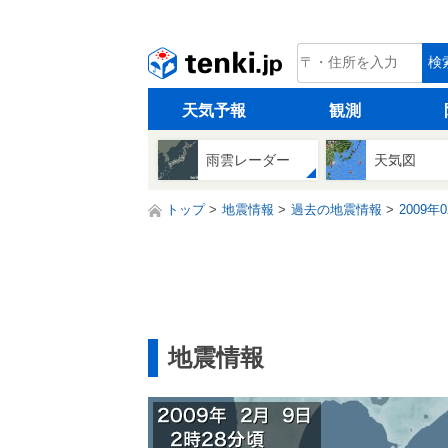
tenki.jp
検
天気予報
観測
雨雲レーダー
天気図
トップ
地震情報
過去の地震情報
2009年
地震情報