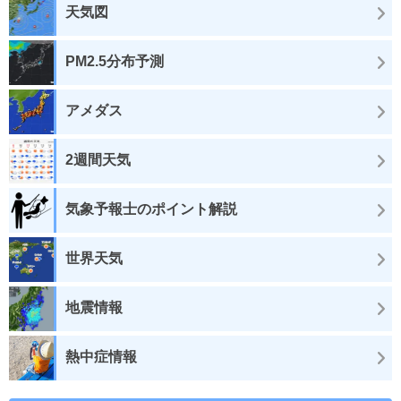
天気図
PM2.5分布予測
アメダス
2週間天気
気象予報士のポイント解説
世界天気
地震情報
熱中症情報