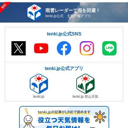
雨雲レーダーで雨を回避！
tenki.jp公式 天気予報アプリ
tenki.jp公式SNS
tenki.jp公式アプリ
tenki.jp
tenki.jp 登山天気