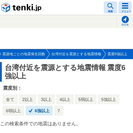
tenki.jp
検索
メニュー
現在地
震源地ごとの地震発生回数
台湾付近を震源とする地震情報
震度6強以上
台湾付近を震源とする地震情報
震度6
強以上
震度別：
全て
2以上
3以上
4以上
5弱以上
5強以上
6弱以上
6強以上
7
この検索条件での地震はありません。