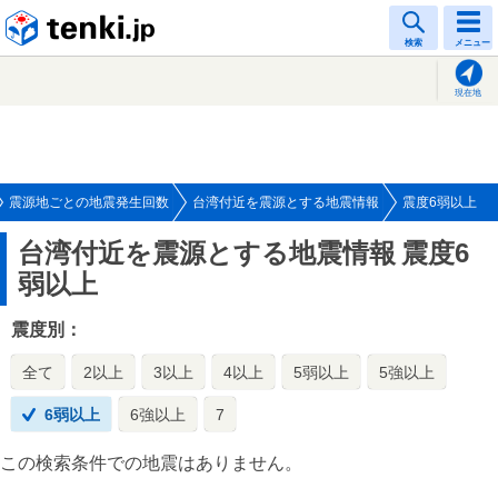
tenki.jp
検索
メニュー
現在地
震源地ごとの地震発生回数
台湾付近を震源とする地震情報
震度6弱以上
台湾付近を震源とする地震情報
震度6
弱以上
震度別：
全て
2以上
3以上
4以上
5弱以上
5強以上
6弱以上
6強以上
7
この検索条件での地震はありません。