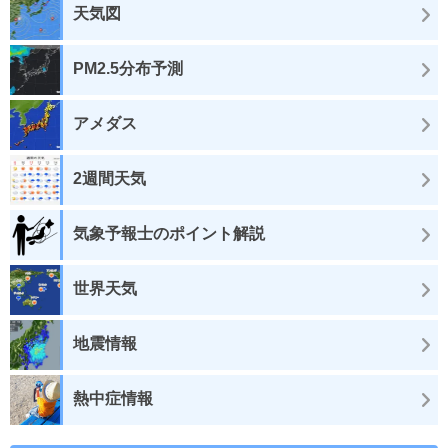
天気図
PM2.5分布予測
アメダス
2週間天気
気象予報士のポイント解説
世界天気
地震情報
熱中症情報