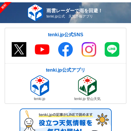
雨雲レーダーで雨を回避！
tenki.jp公式 天気予報アプリ
tenki.jp公式SNS
tenki.jp公式アプリ
tenki.jp
tenki.jp 登山天気