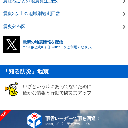
震源地ごとの地震発生回数
震度3以上の地域別観測回数
震央分布図
最新の地震情報を配信
tenki.jp公式X（旧Twitter）をご利用ください。
「知る防災」地震
いざという時にあわてないために
確かな情報と行動で防災力アップ
雨雲レーダーで雨を回避！
tenki.jp公式 天気予報アプリ