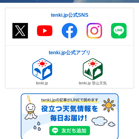
tenki.jp公式SNS
tenki.jp公式アプリ
tenki.jp
tenki.jp 登山天気