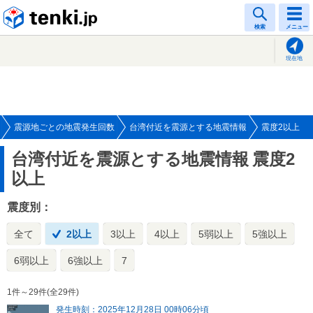
tenki.jp
検索
メニュー
現在地
震源地ごとの地震発生回数
台湾付近を震源とする地震情報
震度2以上
台湾付近を震源とする地震情報
震度2
以上
震度別：
全て
2以上
3以上
4以上
5弱以上
5強以上
6弱以上
6強以上
7
1件～29件(全29件)
発生時刻：2025年12月28日 00時06分頃