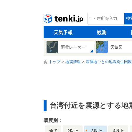
tenki.jp
検
天気予報
観測
雨雲レーダー
天気図
トップ
地震情報
震源地ごとの地震発生回数
台湾付近を震源とする地
震度別：
全て
2以上
3以上
4以上