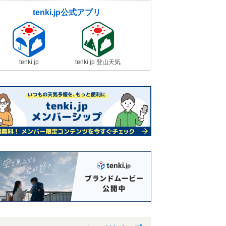
tenki.jp公式アプリ
tenki.jp
tenki.jp 登山天気