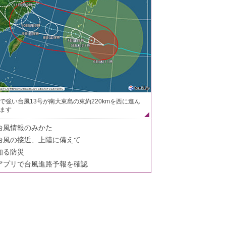
で強い台風13号が南大東島の東約220kmを西に進ん
ます
台風情報のみかた
台風の接近、上陸に備えて
知る防災
アプリで台風進路予報を確認