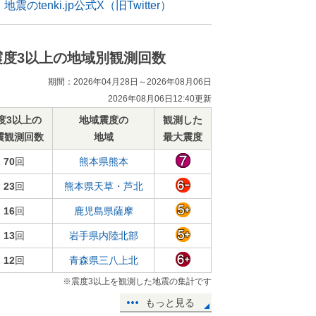
地震のtenki.jp公式X（旧Twitter）
震度3以上の地域別観測回数
期間：2026年04月28日～2026年08月06日
2026年08月06日12:40更新
度3以上の
地域震度の
観測した
震観測回数
地域
最大震度
70
回
熊本県熊本
23
回
熊本県天草・芦北
16
回
鹿児島県薩摩
13
回
岩手県内陸北部
12
回
青森県三八上北
※震度3以上を観測した地震の集計です
もっと見る