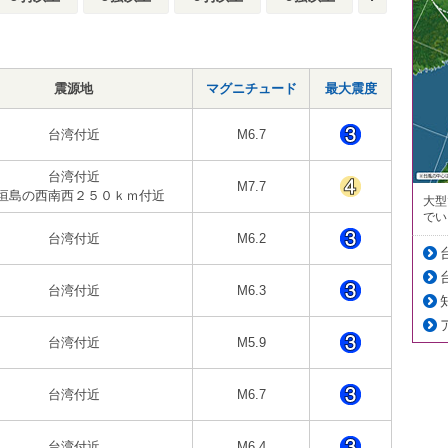
震源地
マグニチュード
最大震度
台湾付近
M6.7
台湾付近
M7.7
垣島の西南西２５０ｋｍ付近
大型
でい
台湾付近
M6.2
台湾付近
M6.3
台湾付近
M5.9
台湾付近
M6.7
台湾付近
M6.4