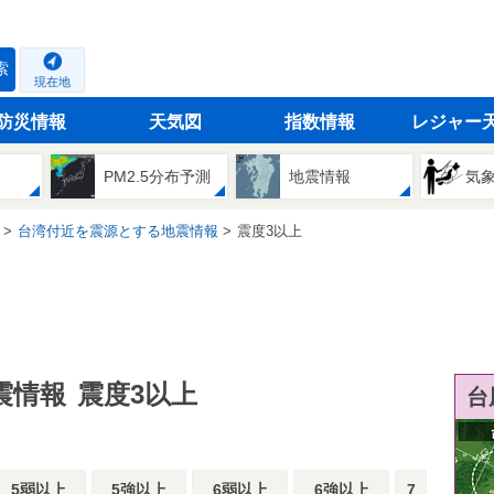
索
現在地
防災情報
天気図
指数情報
レジャー
PM2.5分布予測
地震情報
気
台湾付近を震源とする地震情報
震度3以上
震情報
震度3以上
台
5弱以上
5強以上
6弱以上
6強以上
7