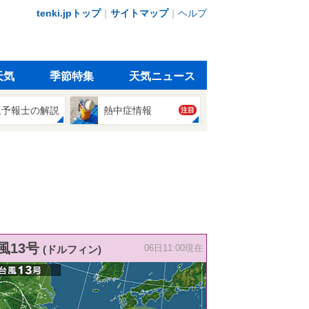
tenki.jpトップ
｜
サイトマップ
｜
ヘルプ
天気
季節特集
天気ニュース
象予報士の解説
熱中症情報
注目
風13号
(ドルフィン)
06日11:00現在