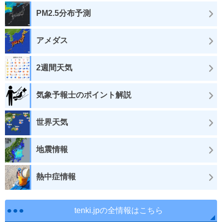
PM2.5分布予測
アメダス
2週間天気
気象予報士のポイント解説
世界天気
地震情報
熱中症情報
tenki.jpの全情報はこちら