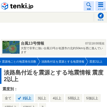
tenki.jp
検索
メニュー
現在地
台風13号情報
07日18:00現在
大型で非常に強い台風13号が名護市の北約50kmを西に進んでい
ます
震源地ごとの地震発生回数
淡路島付近を震源とする地震情報
震度2以上
淡路島付近を震源とする地震情報
震度
2以上
震度別：
全て
2以上
3以上
4以上
5弱以上
5強以上