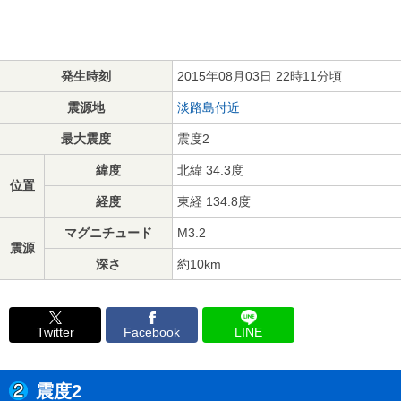
発生時刻
2015年08月03日 22時11分頃
震源地
淡路島付近
最大震度
震度2
緯度
北緯 34.3度
位置
経度
東経 134.8度
マグニチュード
M3.2
震源
深さ
約10km
Twitter
Facebook
LINE
震度2