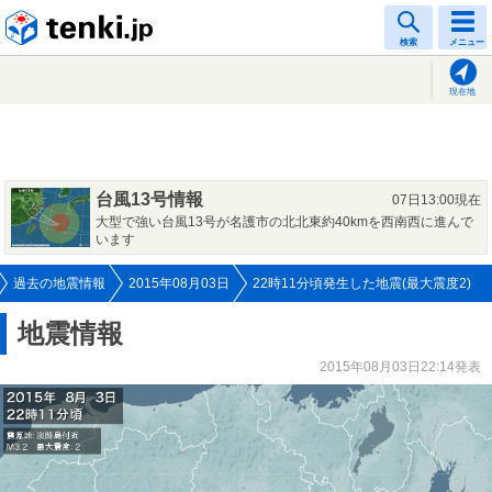
tenki.jp
検索
メニュー
現在地
台風13号情報
07日13:00現在
大型で強い台風13号が名護市の北北東約40kmを西南西に進んで
います
過去の地震情報
2015年08月03日
22時11分頃発生した地震(最大震度2)
地震情報
2015年08月03日22:14発表