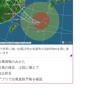
で非常に強い台風13号が名護市の北約50kmを西に進
います
台風情報のみかた
台風の接近、上陸に備えて
知る防災
アプリで台風進路予報を確認