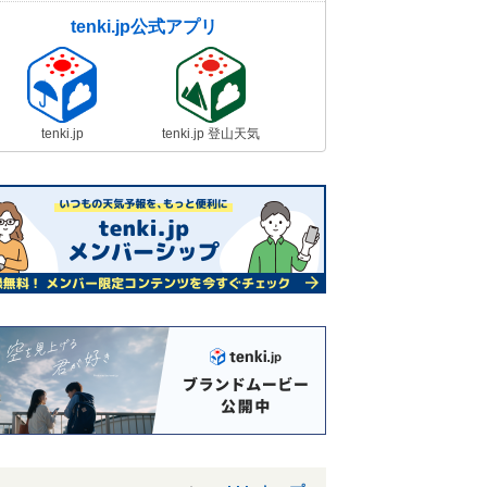
tenki.jp公式アプリ
tenki.jp
tenki.jp 登山天気