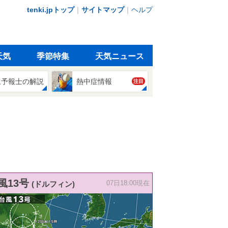
tenki.jpトップ
｜
サイトマップ
｜
ヘルプ
天気
季節特集
天気ニュース
象予報士の解説
熱中症情報
注目
風13号
(ドルフィン)
07日18:00現在