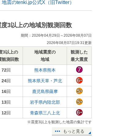
地震のtenki.jp公式X（旧Twitter）
震度3以上の地域別観測回数
期間：2026年04月29日～2026年08月07日
2026年08月07日19:31更新
度3以上の
地域震度の
観測した
震観測回数
地域
最大震度
72
回
熊本県熊本
24
回
熊本県天草・芦北
16
回
鹿児島県薩摩
13
回
岩手県内陸北部
12
回
青森県三八上北
※震度3以上を観測した地震の集計です
もっと見る