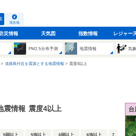
索
現在地
防災情報
天気図
指数情報
レジャー
PM2.5分布予測
地震情報
気
淡路島付近を震源とする地震情報
震度4以上
地震情報
震度4以上
台
5弱以上
5強以上
6弱以上
6強以上
7