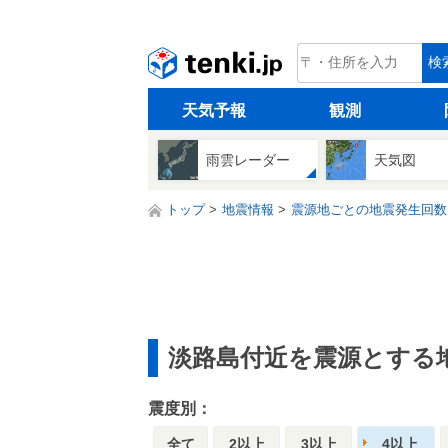
tenki.jp
検
天気予報
観測
雨雲レーダー
天気図
トップ
地震情報
震源地ごとの地震発生回数
淡路島付近を震源とする
震度別：
全て
2以上
3以上
4以上