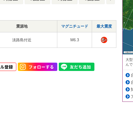
震源地
マグニチュード
最大震度
淡路島付近
M6.3
大型
んで