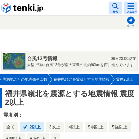
tenki.jp
検索
メニュー
現在地
台風13号情報
06日23:00現在
大型で強い台風13号が南大東島の北約90kmを西に進んでいます
震源地ごとの地震発生回数
福井県嶺北を震源とする地震情報
震度2以上
福井県嶺北を震源とする地震情報
震度
2以上
震度別：
全て
2以上
3以上
4以上
5弱以上
5強以上
6弱以上
6強以上
7