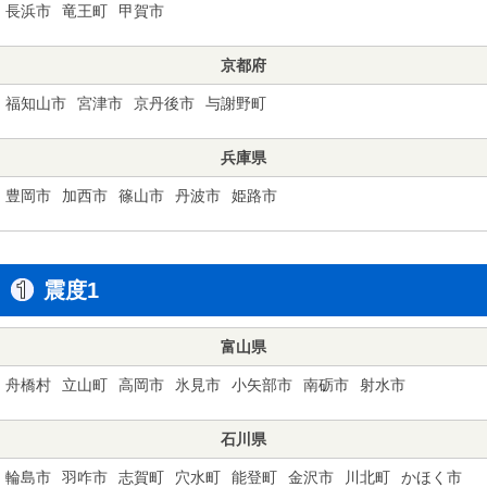
長浜市
竜王町
甲賀市
京都府
福知山市
宮津市
京丹後市
与謝野町
兵庫県
豊岡市
加西市
篠山市
丹波市
姫路市
震度1
富山県
舟橋村
立山町
高岡市
氷見市
小矢部市
南砺市
射水市
石川県
輪島市
羽咋市
志賀町
穴水町
能登町
金沢市
川北町
かほく市