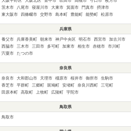
大阪平野区
大阪北区
豊中市
吹田市
高槻市
守口市
枚方市
茨木市
八尾市
寝屋川市
大東市
箕面市
門真市
摂津市
東大阪市
四條畷市
交野市
島本町
豊能町
能勢町
松原市
兵庫県
養父市
兵庫香美町
朝来市
神戸中央区
明石市
西宮市
加古川市
西脇市
三木市
三田市
多可町
加東市
相生市
赤穂市
市川町
宍粟市
たつの市
奈良県
奈良市
大和郡山市
天理市
橿原市
桜井市
御所市
生駒市
香芝市
平群町
三郷町
斑鳩町
安堵町
奈良川西町
三宅町
田原本町
高取町
上牧町
広陵町
宇陀市
鳥取県
鳥取市