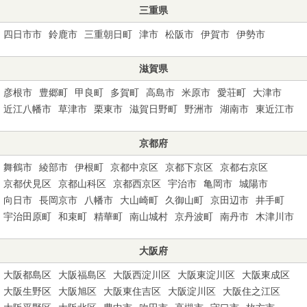
三重県
四日市市
鈴鹿市
三重朝日町
津市
松阪市
伊賀市
伊勢市
滋賀県
彦根市
豊郷町
甲良町
多賀町
高島市
米原市
愛荘町
大津市
近江八幡市
草津市
栗東市
滋賀日野町
野洲市
湖南市
東近江市
京都府
舞鶴市
綾部市
伊根町
京都中京区
京都下京区
京都右京区
京都伏見区
京都山科区
京都西京区
宇治市
亀岡市
城陽市
向日市
長岡京市
八幡市
大山崎町
久御山町
京田辺市
井手町
宇治田原町
和束町
精華町
南山城村
京丹波町
南丹市
木津川市
大阪府
大阪都島区
大阪福島区
大阪西淀川区
大阪東淀川区
大阪東成区
大阪生野区
大阪旭区
大阪東住吉区
大阪淀川区
大阪住之江区