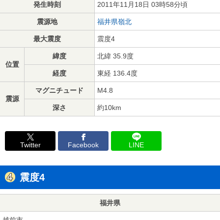
発生時刻
2011年11月18日 03時58分頃
震源地
福井県嶺北
最大震度
震度4
緯度
北緯 35.9度
位置
経度
東経 136.4度
マグニチュード
M4.8
震源
深さ
約10km
Twitter
Facebook
LINE
震度4
福井県
越前市