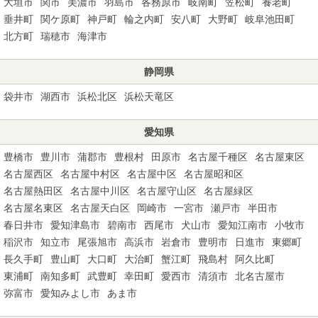
大垣市
関市
美濃市
羽島市
各務原市
岐南町
笠松町
養老町
垂井町
関ケ原町
神戸町
輪之内町
安八町
大野町
岐阜池田町
北方町
瑞穂市
海津市
静岡県
袋井市
湖西市
浜松北区
浜松天竜区
愛知県
豊橋市
豊川市
蒲郡市
豊根村
田原市
名古屋千種区
名古屋東区
名古屋西区
名古屋中村区
名古屋中区
名古屋昭和区
名古屋熱田区
名古屋中川区
名古屋守山区
名古屋緑区
名古屋名東区
名古屋天白区
岡崎市
一宮市
瀬戸市
半田市
春日井市
愛知津島市
碧南市
西尾市
犬山市
愛知江南市
小牧市
稲沢市
知立市
尾張旭市
高浜市
岩倉市
豊明市
日進市
東郷町
長久手町
豊山町
大口町
大治町
蟹江町
飛島村
阿久比町
東浦町
南知多町
武豊町
幸田町
愛西市
清須市
北名古屋市
弥富市
愛知みよし市
あま市