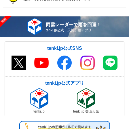
雨雲レーダーで雨を回避！
tenki.jp公式 天気予報アプリ
tenki.jp公式SNS
tenki.jp公式アプリ
tenki.jp
tenki.jp 登山天気