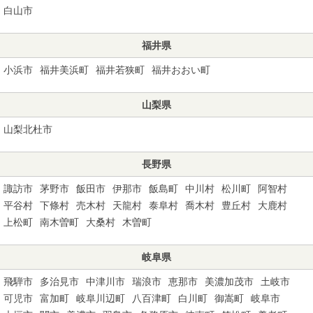
白山市
福井県
小浜市
福井美浜町
福井若狭町
福井おおい町
山梨県
山梨北杜市
長野県
諏訪市
茅野市
飯田市
伊那市
飯島町
中川村
松川町
阿智村
平谷村
下條村
売木村
天龍村
泰阜村
喬木村
豊丘村
大鹿村
上松町
南木曽町
大桑村
木曽町
岐阜県
飛騨市
多治見市
中津川市
瑞浪市
恵那市
美濃加茂市
土岐市
可児市
富加町
岐阜川辺町
八百津町
白川町
御嵩町
岐阜市