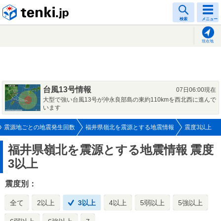
tenki.jp
検索
メニュー
現在地
台風13号情報
07日06:00現在
大型で強い台風13号が沖永良部島の東約110kmを西北西に進んで
います
震源地ごとの地震発生回数
福井県嶺北を震源とする地震情報
震度3以上
福井県嶺北を震源とする地震情報
震度
3以上
震度別：
全て
2以上
3以上
4以上
5弱以上
5強以上