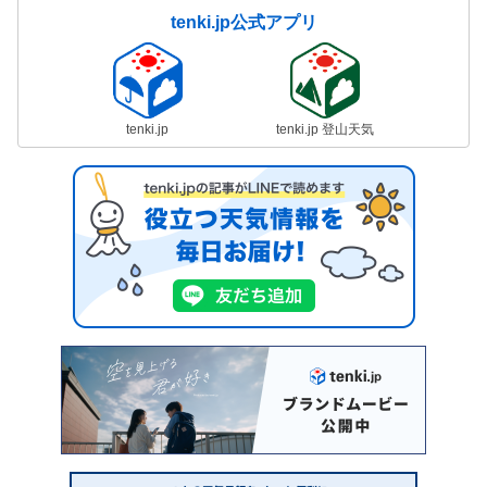
tenki.jp公式アプリ
tenki.jp
tenki.jp 登山天気