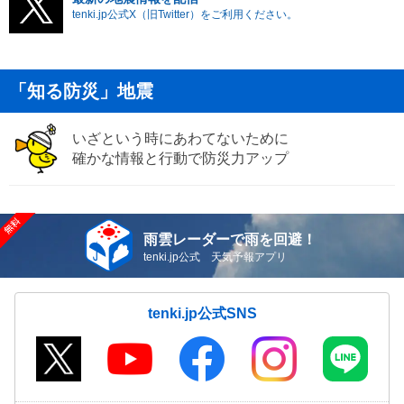
tenki.jp公式X（旧Twitter）をご利用ください。
「知る防災」地震
いざという時にあわてないために
確かな情報と行動で防災力アップ
雨雲レーダーで雨を回避！
tenki.jp公式 天気予報アプリ
tenki.jp公式SNS