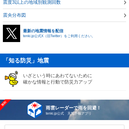
震度3以上の地域別観測回数
震央分布図
最新の地震情報を配信
tenki.jp公式X（旧Twitter）をご利用ください。
「知る防災」地震
いざという時にあわてないために
確かな情報と行動で防災力アップ
雨雲レーダーで雨を回避！
tenki.jp公式 天気予報アプリ