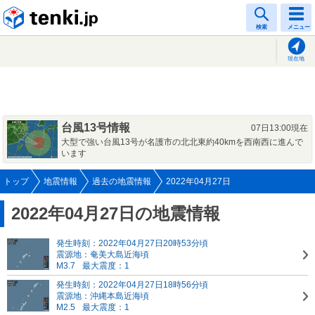
tenki.jp
検索
メニュー
現在地
台風13号情報
07日13:00現在
大型で強い台風13号が名護市の北北東約40kmを西南西に進んで
います
トップ
地震情報
過去の地震情報
2022年04月27日
2022年04月27日の地震情報
発生時刻：2022年04月27日20時53分頃
震源地：奄美大島近海頃
M3.7
最大震度：1
発生時刻：2022年04月27日18時56分頃
震源地：沖縄本島近海頃
M2.5
最大震度：1