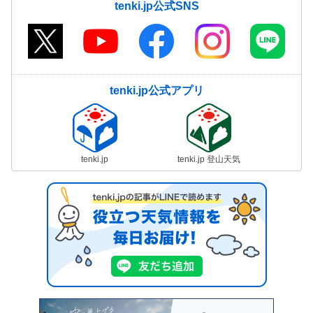
tenki.jp公式SNS
tenki.jp公式アプリ
tenki.jp
tenki.jp 登山天気