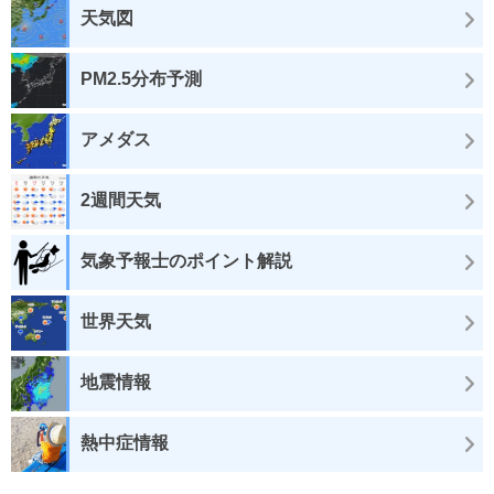
天気図
PM2.5分布予測
アメダス
2週間天気
気象予報士のポイント解説
世界天気
地震情報
熱中症情報