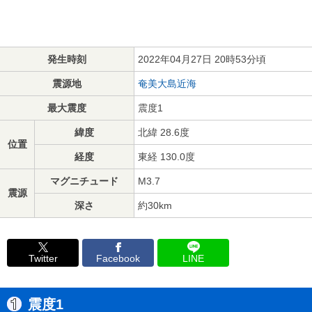
発生時刻
2022年04月27日 20時53分頃
震源地
奄美大島近海
最大震度
震度1
緯度
北緯 28.6度
位置
経度
東経 130.0度
マグニチュード
M3.7
震源
深さ
約30km
Twitter
Facebook
LINE
震度1