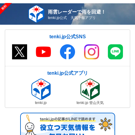
雨雲レーダーで雨を回避！
tenki.jp公式 天気予報アプリ
tenki.jp公式SNS
tenki.jp公式アプリ
tenki.jp
tenki.jp 登山天気