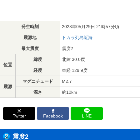
発生時刻
2023年05月29日 21時57分頃
震源地
トカラ列島近海
最大震度
震度2
緯度
北緯 30.0度
位置
経度
東経 129.9度
マグニチュード
M2.7
震源
深さ
約10km
Twitter
Facebook
LINE
震度2