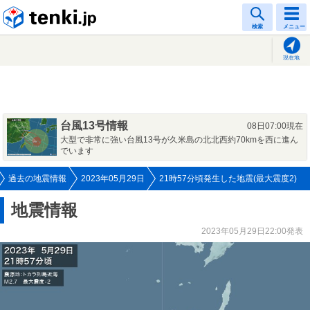
tenki.jp
検索
メニュー
現在地
台風13号情報
08日07:00現在
大型で非常に強い台風13号が久米島の北北西約70kmを西に進ん
でいます
過去の地震情報
2023年05月29日
21時57分頃発生した地震(最大震度2)
地震情報
2023年05月29日22:00発表