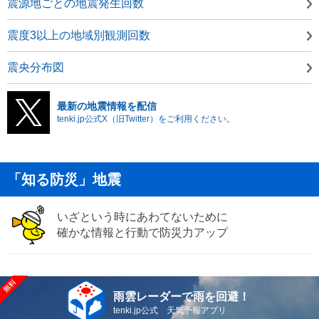
震源地ごとの地震発生回数
震度3以上の地域別観測回数
震央分布図
最新の地震情報を配信
tenki.jp公式X（旧Twitter）をご利用ください。
「知る防災」地震
いざという時にあわてないために
確かな情報と行動で防災力アップ
雨雲レーダーで雨を回避！
tenki.jp公式 天気予報アプリ