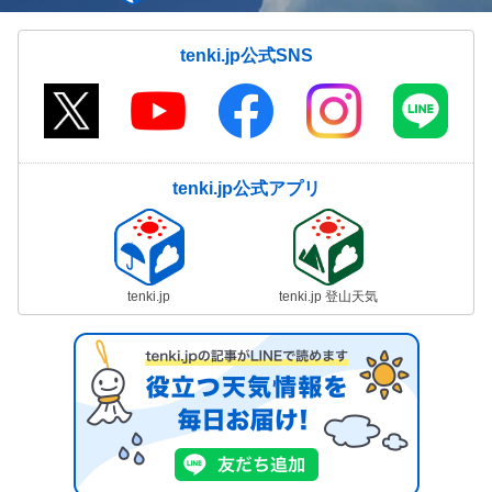
tenki.jp公式SNS
tenki.jp公式アプリ
tenki.jp
tenki.jp 登山天気