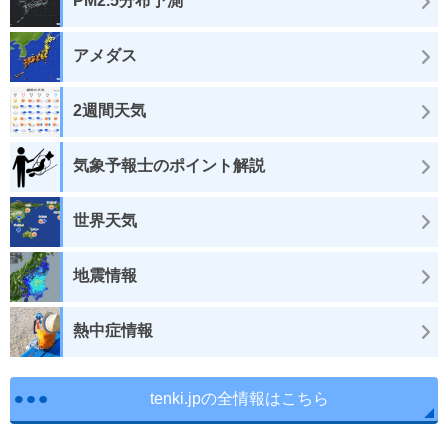
PM2.5分布予測
アメダス
2週間天気
気象予報士のポイント解説
世界天気
地震情報
熱中症情報
tenki.jpの全情報はこちら