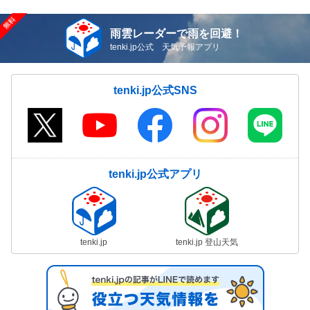
雨雲レーダーで雨を回避！
tenki.jp公式 天気予報アプリ
tenki.jp公式SNS
tenki.jp公式アプリ
tenki.jp
tenki.jp 登山天気