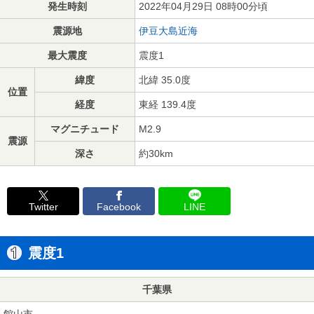
発生時刻
2022年04月29日 08時00分頃
震源地
伊豆大島近海
最大震度
震度1
緯度
北緯 35.0度
位置
経度
東経 139.4度
マグニチュード
M2.9
震源
深さ
約30km
Twitter
Facebook
LINE
震度1
千葉県
館山市