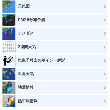
天気図
PM2.5分布予測
アメダス
2週間天気
気象予報士のポイント解説
世界天気
地震情報
熱中症情報