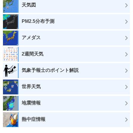
天気図
PM2.5分布予測
アメダス
2週間天気
気象予報士のポイント解説
世界天気
地震情報
熱中症情報