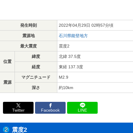
発生時刻
2022年04月29日 02時57分頃
震源地
石川県能登地方
最大震度
震度2
緯度
北緯 37.5度
位置
経度
東経 137.3度
マグニチュード
M2.9
震源
深さ
約10km
Twitter
Facebook
LINE
震度2