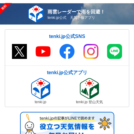
雨雲レーダーで雨を回避！
tenki.jp公式 天気予報アプリ
tenki.jp公式SNS
tenki.jp公式アプリ
tenki.jp
tenki.jp 登山天気