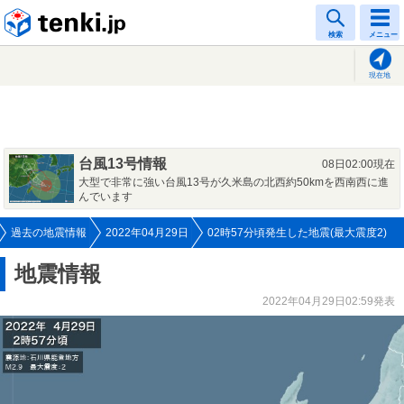
tenki.jp
検索
メニュー
現在地
台風13号情報
08日02:00現在
大型で非常に強い台風13号が久米島の北西約50kmを西南西に進
んでいます
過去の地震情報
2022年04月29日
02時57分頃発生した地震(最大震度2)
地震情報
2022年04月29日02:59発表