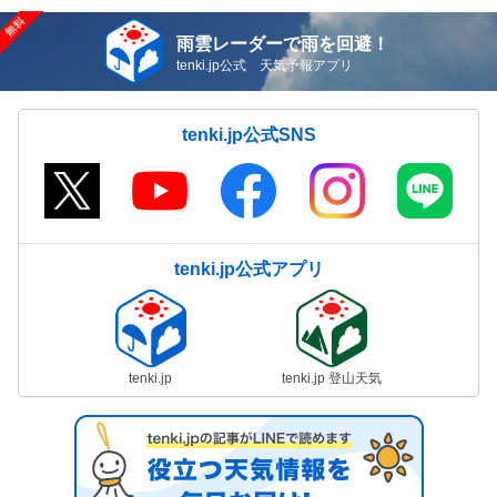
雨雲レーダーで雨を回避！
tenki.jp公式 天気予報アプリ
tenki.jp公式SNS
tenki.jp公式アプリ
tenki.jp
tenki.jp 登山天気