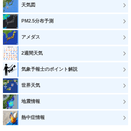
天気図
PM2.5分布予測
アメダス
2週間天気
気象予報士のポイント解説
世界天気
地震情報
熱中症情報