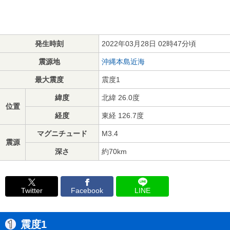
発生時刻
2022年03月28日 02時47分頃
震源地
沖縄本島近海
最大震度
震度1
緯度
北緯 26.0度
位置
経度
東経 126.7度
マグニチュード
M3.4
震源
深さ
約70km
Twitter
Facebook
LINE
震度1