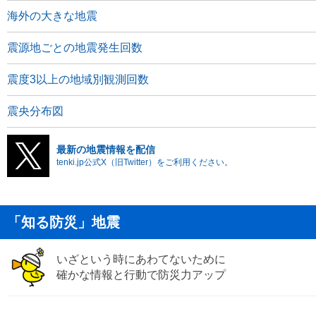
海外の大きな地震
震源地ごとの地震発生回数
震度3以上の地域別観測回数
震央分布図
最新の地震情報を配信
tenki.jp公式X（旧Twitter）をご利用ください。
「知る防災」地震
いざという時にあわてないために
確かな情報と行動で防災力アップ