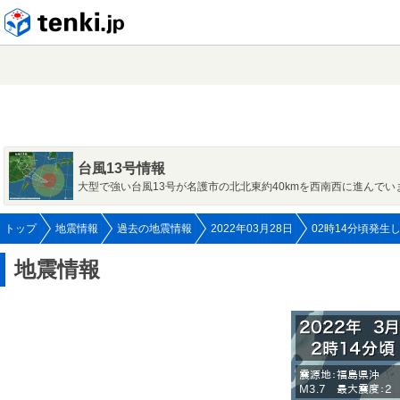
tenki.jp
台風13号情報
大型で強い台風13号が名護市の北北東約40kmを西南西に進んでい
トップ
地震情報
過去の地震情報
2022年03月28日
02時14分頃発生
地震情報