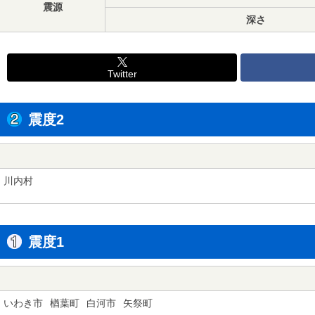
震源
深さ
Twitter
震度2
川内村
震度1
いわき市
楢葉町
白河市
矢祭町