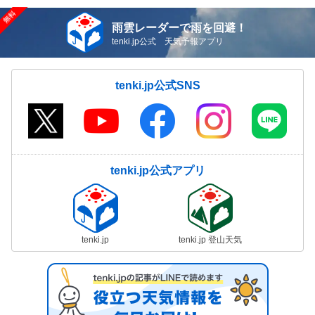
雨雲レーダーで雨を回避！
tenki.jp公式 天気予報アプリ
tenki.jp公式SNS
tenki.jp公式アプリ
tenki.jp
tenki.jp 登山天気