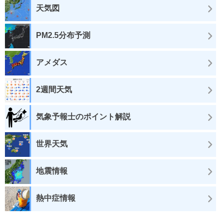
天気図
PM2.5分布予測
アメダス
2週間天気
気象予報士のポイント解説
世界天気
地震情報
熱中症情報