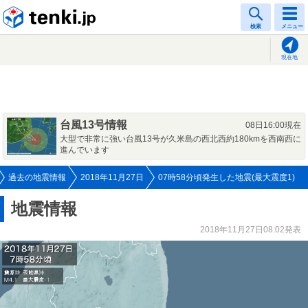
tenki.jp
検索
メニュー
現在地
台風13号情報
08日16:00現在
大型で非常に強い台風13号が久米島の西北西約180kmを西南西に
進んでいます
過去の地震情報
2018年11月27日
07時58分頃発生した地震(最大震度1)
地震情報
2018年11月27日08:02発表