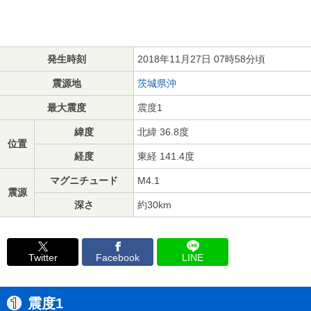
発生時刻
2018年11月27日 07時58分頃
震源地
茨城県沖
最大震度
震度1
緯度
北緯 36.8度
位置
経度
東経 141.4度
マグニチュード
M4.1
震源
深さ
約30km
Twitter
Facebook
LINE
震度1