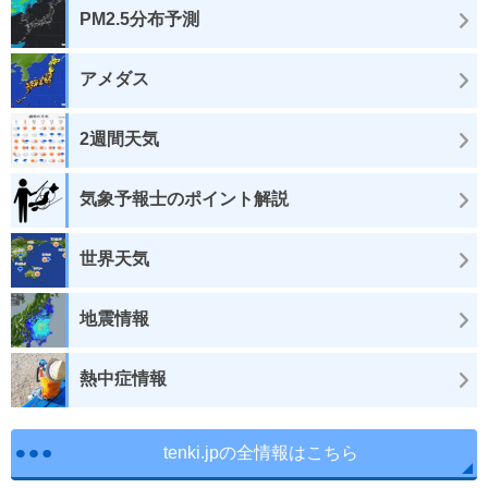
PM2.5分布予測
アメダス
2週間天気
気象予報士のポイント解説
世界天気
地震情報
熱中症情報
tenki.jpの全情報はこちら