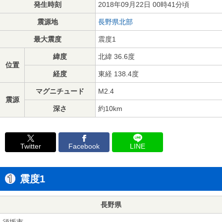
発生時刻
2018年09月22日 00時41分頃
震源地
長野県北部
最大震度
震度1
緯度
北緯 36.6度
位置
経度
東経 138.4度
マグニチュード
M2.4
震源
深さ
約10km
Twitter
Facebook
LINE
震度1
長野県
須坂市