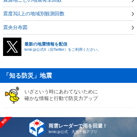
震度3以上の地域別観測回数
震央分布図
最新の地震情報を配信
tenki.jp公式X（旧Twitter）をご利用ください。
「知る防災」地震
いざという時にあわてないために
確かな情報と行動で防災力アップ
雨雲レーダーで雨を回避！
tenki.jp公式 天気予報アプリ