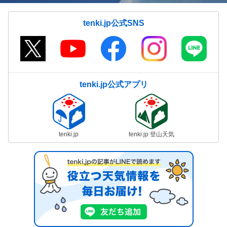
tenki.jp公式SNS
tenki.jp公式アプリ
tenki.jp
tenki.jp 登山天気