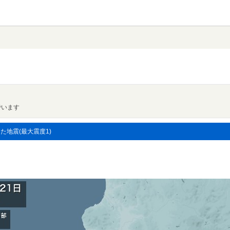
でいます
した地震(最大震度1)