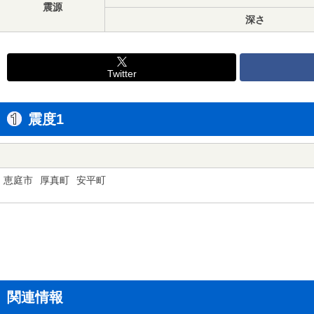
震源
深さ
Twitter
震度1
恵庭市
厚真町
安平町
関連情報