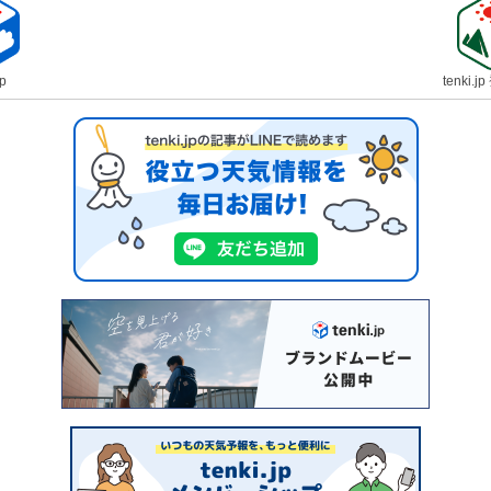
jp
tenki.