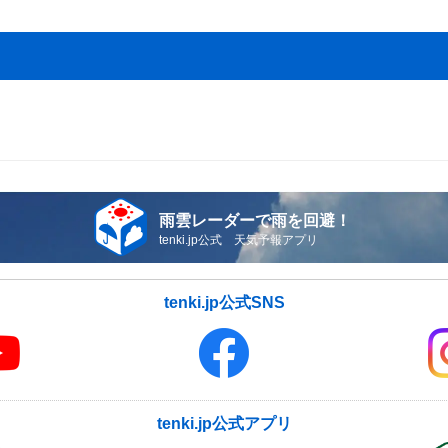
雨雲レーダーで雨を回避！
tenki.jp公式 天気予報アプリ
tenki.jp公式SNS
tenki.jp公式アプリ