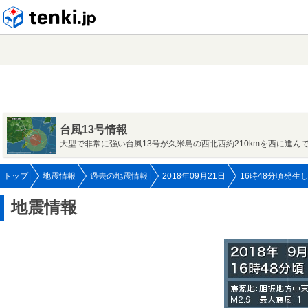
tenki.jp
台風13号情報
大型で非常に強い台風13号が久米島の西北西約210kmを西に進ん
トップ
地震情報
過去の地震情報
2018年09月21日
16時48分頃発生
地震情報