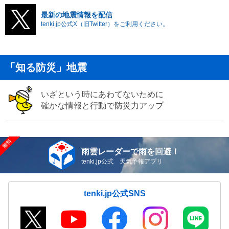
最新の地震情報を配信
tenki.jp公式X（旧Twitter）をご利用ください。
「知る防災」地震
いざという時にあわてないために
確かな情報と行動で防災力アップ
雨雲レーダーで雨を回避！
tenki.jp公式 天気予報アプリ
tenki.jp公式SNS