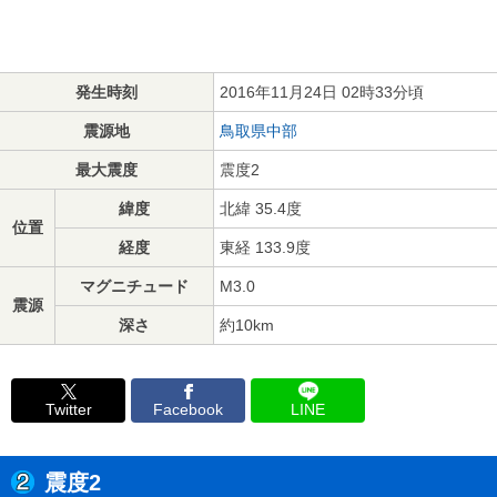
発生時刻
2016年11月24日 02時33分頃
震源地
鳥取県中部
最大震度
震度2
緯度
北緯 35.4度
位置
経度
東経 133.9度
マグニチュード
M3.0
震源
深さ
約10km
Twitter
Facebook
LINE
震度2