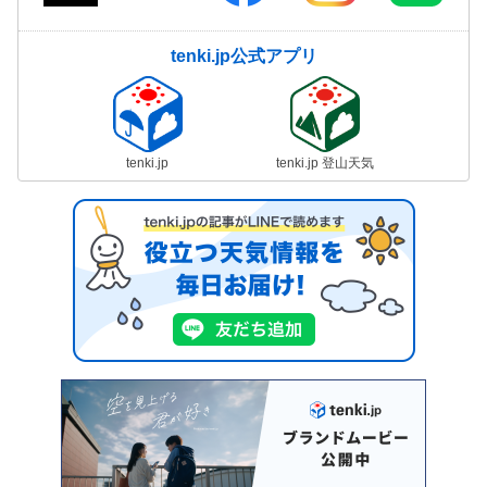
tenki.jp公式アプリ
tenki.jp
tenki.jp 登山天気