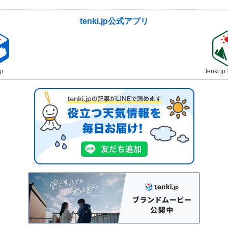
tenki.jp公式アプリ
jp
tenki.