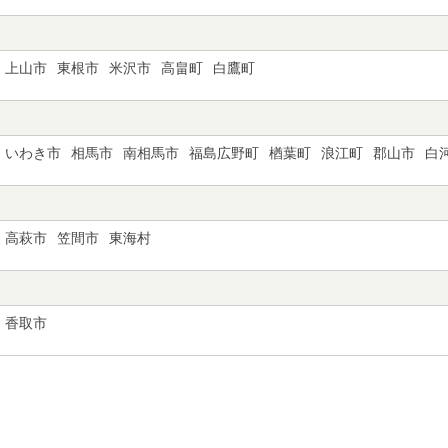
上山市
東根市
米沢市
高畠町
白鷹町
いわき市
相馬市
南相馬市
福島広野町
楢葉町
浪江町
郡山市
白
高萩市
笠間市
東海村
香取市