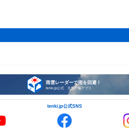
雨雲レーダーで雨を回避！
tenki.jp公式 天気予報アプリ
tenki.jp公式SNS