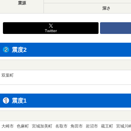
震源
深さ
Twitter
震度2
双葉町
震度1
大崎市
色麻町
宮城加美町
名取市
角田市
岩沼市
蔵王町
宮城川