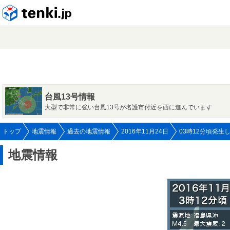
tenki.jp
台風13号情報
大型で非常に強い台風13号が名護市付近を西に進んでいます
トップ
地震情報
過去の地震情報
2016年11月24日
03時12分頃発生
地震情報